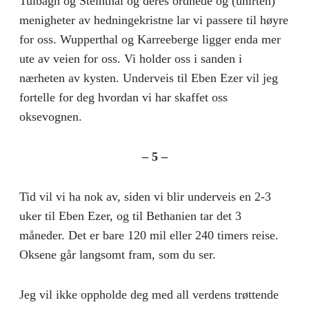
Tulbagh og Steinthal og deres ordnede og (unirten)
menigheter av hedningekristne lar vi passere til høyre
for oss. Wupperthal og Karreeberge ligger enda mer
ute av veien for oss. Vi holder oss i sanden i
nærheten av kysten. Underveis til Eben Ezer vil jeg
fortelle for deg hvordan vi har skaffet oss
oksevognen.
– 5 –
Tid vil vi ha nok av, siden vi blir underveis en 2-3
uker til Eben Ezer, og til Bethanien tar det 3
måneder. Det er bare 120 mil eller 240 timers reise.
Oksene går langsomt fram, som du ser.
Jeg vil ikke oppholde deg med all verdens trøttende