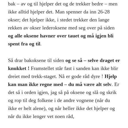
bak – av og til hjelper det og de trekker bedre – men
ikke alltid hjelper det. Man spenner da inn 26-28
okser; det hjelper ikke, i stedet trekker den lange
rekken av okser lederoksene med seg over på siden
og alle oksene havner over tauet og må igjen bli
spent fra og til
.
Så drar bakoksene til siden
og se så – selve draget er
knukket !
Framstellet står fast i sanden kan ikke blir
dreiet med trekk-staget. Nå er gode råd dyre !
Hjelp
kan man ikke regne med – du må være alt selv
. Er
det så i orden igjen, jag så på oksene og slå og skrik
og rop til deg folkene i de andre vognene (når du
ikke er helt alene), og når heller ikke det hjelper og
når du ikke lenger vet noen råd,