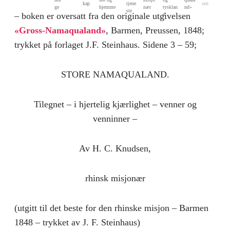
kap
tjene
sen
ge
hjemme
nær
tysklan
nd»
ste
– boken er oversatt fra den originale utgivelsen
d
«Gross-Namaqualand»
, Barmen, Preussen, 1848;
trykket på forlaget J.F. Steinhaus. Sidene 3 – 59;
STORE NAMAQUALAND.
Tilegnet – i hjertelig kjærlighet – venner og
venninner –
Av H. C. Knudsen,
rhinsk misjonær
(utgitt til det beste for den rhinske misjon – Barmen
1848 – trykket av J. F. Steinhaus)