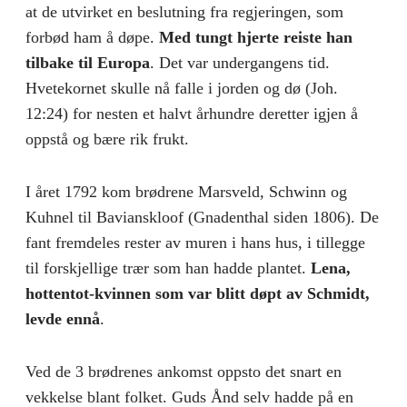
at de utvirket en beslutning fra regjeringen, som
forbød ham å døpe.
Med tungt hjerte reiste han
tilbake til Europa
. Det var undergangens tid.
Hvetekornet skulle nå falle i jorden og dø (Joh.
12:24) for nesten et halvt århundre deretter igjen å
oppstå og bære rik frukt.
I året 1792 kom brødrene Marsveld, Schwinn og
Kuhnel til Bavianskloof (Gnadenthal siden 1806). De
fant fremdeles rester av muren i hans hus, i tillegge
til forskjellige trær som han hadde plantet.
Lena,
hottentot-kvinnen som var blitt døpt av Schmidt,
levde ennå
.
Ved de 3 brødrenes ankomst oppsto det snart en
vekkelse blant folket. Guds Ånd selv hadde på en