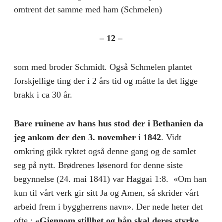
omtrent det samme med ham (Schmelen)
– 12 –
som med broder Schmidt. Også Schmelen plantet
forskjellige ting der i 2 års tid og måtte la det ligge
brakk i ca 30 år.
Bare ruinene av hans hus stod der i Bethanien da
jeg ankom der den 3. november i 1842
. Vidt
omkring gikk ryktet også denne gang og de samlet
seg på nytt. Brødrenes løsenord for denne siste
begynnelse (24. mai 1841) var Haggai 1:8. «Om han
kun til vårt verk gir sitt Ja og Amen, så skrider vårt
arbeid frem i byggherrens navn». Der nede heter det
ofte :
«Gjennom stillhet og håp skal deres styrke