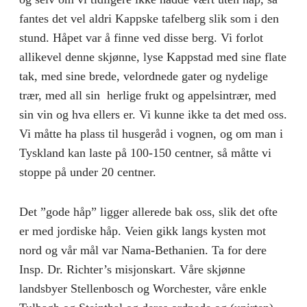
fantes det vel aldri Kappske tafelberg slik som i den
stund. Håpet var å finne ved disse berg. Vi forlot
allikevel denne skjønne, lyse Kappstad med sine flate
tak, med sine brede, velordnede gater og nydelige
trær, med all sin herlige frukt og appelsintrær, med
sin vin og hva ellers er. Vi kunne ikke ta det med oss.
Vi måtte ha plass til husgeråd i vognen, og om man i
Tyskland kan laste på 100-150 centner, så måtte vi
stoppe på under 20 centner.
Det ”gode håp” ligger allerede bak oss, slik det ofte
er med jordiske håp. Veien gikk langs kysten mot
nord og vår mål var Nama-Bethanien. Ta for dere
Insp. Dr. Richter’s misjonskart. Våre skjønne
landsbyer Stellenbosch og Worchester, våre enkle