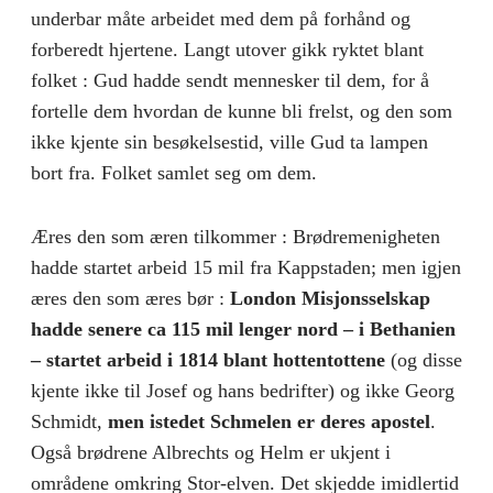
underbar måte arbeidet med dem på forhånd og
forberedt hjertene. Langt utover gikk ryktet blant
folket : Gud hadde sendt mennesker til dem, for å
fortelle dem hvordan de kunne bli frelst, og den som
ikke kjente sin besøkelsestid, ville Gud ta lampen
bort fra. Folket samlet seg om dem.
Æres den som æren tilkommer : Brødremenigheten
hadde startet arbeid 15 mil fra Kappstaden; men igjen
æres den som æres bør :
London Misjonsselskap
hadde senere ca 115 mil lenger nord – i Bethanien
– startet arbeid i 1814 blant hottentottene
(og disse
kjente ikke til Josef og hans bedrifter) og ikke Georg
Schmidt,
men istedet Schmelen er deres apostel
.
Også brødrene Albrechts og Helm er ukjent i
områdene omkring Stor-elven. Det skjedde imidlertid