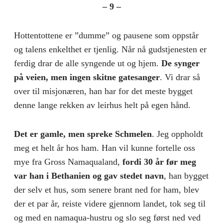
– 9 –
Hottentottene er ”dumme” og pausene som oppstår
og talens enkelthet er tjenlig. Når nå gudstjenesten er
ferdig drar de alle syngende ut og hjem.
De synger
på veien, men ingen skitne gatesanger
. Vi drar så
over til misjonæren, han har for det meste bygget
denne lange rekken av leirhus helt på egen hånd.
Det er gamle, men spreke Schmelen
. Jeg oppholdt
meg et helt år hos ham. Han vil kunne fortelle oss
mye fra Gross Namaqualand,
fordi 30 år før meg
var han i Bethanien og gav stedet navn
, han bygget
der selv et hus, som senere brant ned for ham, blev
der et par år, reiste videre gjennom landet, tok seg til
og med en namaqua-hustru og slo seg først ned ved