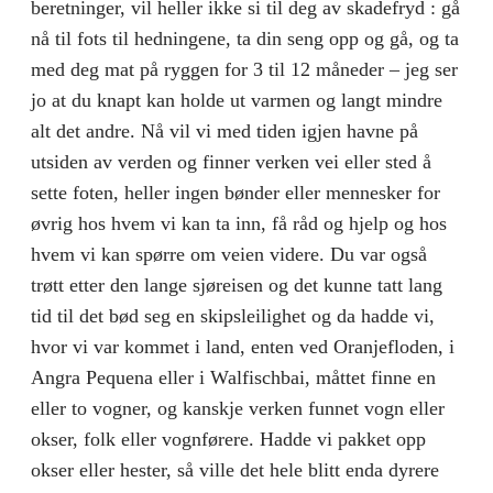
beretninger, vil heller ikke si til deg av skadefryd : gå
nå til fots til hedningene, ta din seng opp og gå, og ta
med deg mat på ryggen for 3 til 12 måneder – jeg ser
jo at du knapt kan holde ut varmen og langt mindre
alt det andre. Nå vil vi med tiden igjen havne på
utsiden av verden og finner verken vei eller sted å
sette foten, heller ingen bønder eller mennesker for
øvrig hos hvem vi kan ta inn, få råd og hjelp og hos
hvem vi kan spørre om veien videre. Du var også
trøtt etter den lange sjøreisen og det kunne tatt lang
tid til det bød seg en skipsleilighet og da hadde vi,
hvor vi var kommet i land, enten ved Oranjefloden, i
Angra Pequena eller i Walfischbai, måttet finne en
eller to vogner, og kanskje verken funnet vogn eller
okser, folk eller vognførere. Hadde vi pakket opp
okser eller hester, så ville det hele blitt enda dyrere