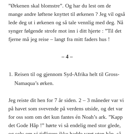
”Ørkenen skal blomstre”. Og har du lest om de
mange andre løftene knyttet til ørkenen ? Jeg vil også
lede deg ut i ørkenen og så tale vennlig med deg. Nå
synger følgende strofe mot inn i ditt hjerte : ”Til det
fjerne må jeg reise – langt fra mitt faders hus !
– 4 –
Reisen til og gjennom Syd-Afrika helt til Gross-
Namaqua’s ørken.
Jeg reiste dit hen for 7 år siden. 2 – 3 måneder var vi
på havet som svevende på verdens utside, og det var
for oss som om det kun fantes én Noah’s ark. ”Kapp
det Gode Håp !” hørte vi så endelig med stor glede,
og selv om vi tidligere ikke hadde vært uten håp, så