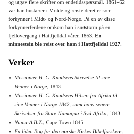
og utgav flere skrifter om endetidsspørsmål. 1861–62
var han huslærer i Molde og reiste deretter som
forkynner i Midt- og Nord-Norge. På en av disse
forkynnerferdene omkom han i snøstorm på en
fjellovergang i Hattfjelldal våren 1863.
En
minnestein ble reist over ham i Hattfjelldal 1927
.
Verker
Missionær H. C. Knudsens Skrivelse til sine
Venner i Norge
, 1843
Missionær H. C. Knudsens Hilsen fra Afrika til
sine Venner i Norge 1842, samt hans senere
Skrivelser fra Store-Namaqua i Syd-Afrika
, 1843
Nama-A.B.Z.
, Cape Town 1845
En liden Bog for den norske Kirkes Bibelforskere,