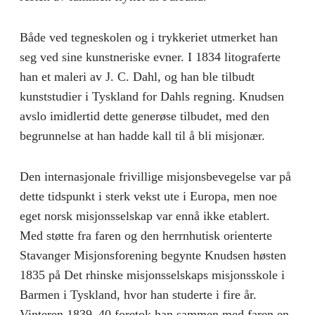
Både ved tegneskolen og i trykkeriet utmerket han
seg ved sine kunstneriske evner. I 1834 litograferte
han et maleri av J. C. Dahl, og han ble tilbudt
kunststudier i Tyskland for Dahls regning. Knudsen
avslo imidlertid dette generøse tilbudet, med den
begrunnelse at han hadde kall til å bli misjonær.
Den internasjonale frivillige misjonsbevegelse var på
dette tidspunkt i sterk vekst ute i Europa, men noe
eget norsk misjonsselskap var ennå ikke etablert.
Med støtte fra faren og den herrnhutisk orienterte
Stavanger Misjonsforening begynte Knudsen høsten
1835 på Det rhinske misjonsselskaps misjonsskole i
Barmen i Tyskland, hvor han studerte i fire år.
Vinteren 1839–40 foretok han sammen med faren en