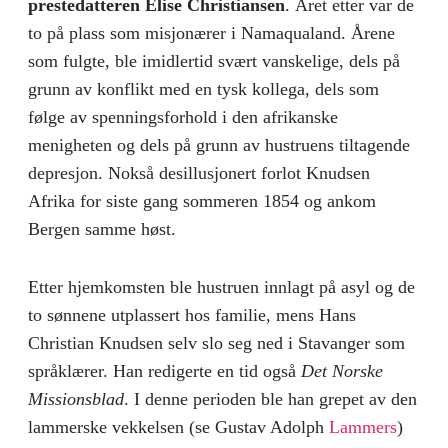
prestedatteren Elise Christiansen
. Året etter var de
to på plass som misjonærer i Namaqualand. Årene
som fulgte, ble imidlertid svært vanskelige, dels på
grunn av konflikt med en tysk kollega, dels som
følge av spenningsforhold i den afrikanske
menigheten og dels på grunn av hustruens tiltagende
depresjon. Nokså desillusjonert forlot Knudsen
Afrika for siste gang sommeren 1854 og ankom
Bergen samme høst.
Etter hjemkomsten ble hustruen innlagt på asyl og de
to sønnene utplassert hos familie, mens Hans
Christian Knudsen selv slo seg ned i Stavanger som
språklærer. Han redigerte en tid også
Det Norske
Missionsblad
. I denne perioden ble han grepet av den
lammerske vekkelsen (se Gustav Adolph
Lammers
)