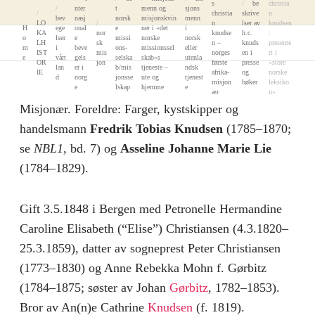
s
be
christia
nter
t
menn og
sjons
christia
skrive
n
bev
nasj
norsk
misjonskvin
menn
LO
n
lser av
knudsen
H
ege
onal
e
ner i «det
i
KA
nor
knudse
h.c.
:
o
lser
e
missi
norske
norsk
LH
sk
n –
knuds
presente
m
i
beve
ons-
missionssel
eller
IST
mis
norges
en i
rt i
e
vårt
gels
selska
skab»s
utenla
OR
jon
første
presse
«store
lan
er i
b/mis
tjeneste –
ndsk
IE
afrika-
og
norske
d
norg
jonsse
ute og
tjenest
misjon
bøker
leksiko
e
lskap
hjemme
e
ær
n»
Misjonær. Foreldre: Farger, kystskipper og
handelsmann
Fredrik Tobias Knudsen
(1785–1870;
se
NBL1,
bd. 7) og
Asseline Johanne Marie Lie
(1784–1829).
Gift 3.5.1848 i Bergen med Petronelle Hermandine
Caroline Elisabeth (“Elise”) Christiansen (4.3.1820–
25.3.1859), datter av sogneprest Peter Christiansen
(1773–1830) og Anne Rebekka Mohn f. Gørbitz
(1784–1875; søster av Johan
Gørbitz
, 1782–1853).
Bror av An(n)e Cathrine
Knudsen
(f. 1819).