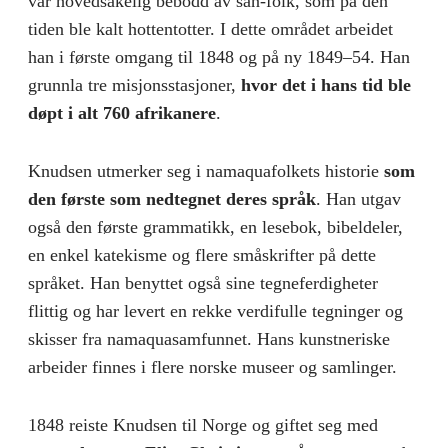
var hovedsakelig bebodd av san-folk, som på den
tiden ble kalt hottentotter. I dette området arbeidet
han i første omgang til 1848 og på ny 1849–54. Han
grunnla tre misjonsstasjoner,
hvor det i hans tid ble
døpt i alt 760 afrikanere
.
Knudsen utmerker seg i namaquafolkets historie
som
den første som nedtegnet deres språk
. Han utgav
også den første grammatikk, en lesebok, bibeldeler,
en enkel katekisme og flere småskrifter på dette
språket. Han benyttet også sine tegneferdigheter
flittig og har levert en rekke verdifulle tegninger og
skisser fra namaquasamfunnet. Hans kunstneriske
arbeider finnes i flere norske museer og samlinger.
1848 reiste Knudsen til Norge og giftet seg med