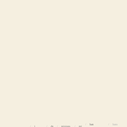
han
hans
i
de
misjons
mi