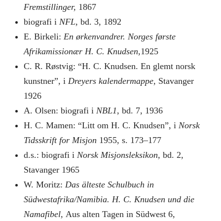
Fremstillinger,
1867
biografi i
NFL,
bd. 3, 1892
E. Birkeli:
En ørkenvandrer. Norges første
Afrikamissionær H. C. Knudsen,
1925
C. R. Røstvig: “H. C. Knudsen. En glemt norsk
kunstner”, i
Dreyers kalendermappe,
Stavanger
1926
A. Olsen: biografi i
NBL1
, bd. 7, 1936
H. C. Mamen: “Litt om H. C. Knudsen”, i
Norsk
Tidsskrift for Misjon
1955, s. 173–177
d.s.: biografi i
Norsk Misjonsleksikon,
bd. 2,
Stavanger 1965
W. Moritz:
Das älteste Schulbuch in
Südwestafrika/Namibia. H. C. Knudsen und die
Namafibel,
Aus alten Tagen in Südwest 6,