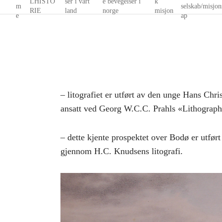
LHISTO
ser i vårt
e bevegelser i
k
m
selskab/misjon
RIE
land
norge
misjon
e
ap
– litografiet er utført av den unge Hans Chr
ansatt ved Georg W.C.C. Prahls «Lithograph
– dette kjente prospektet over Bodø er utført
gjennom H.C. Knudsens litografi.