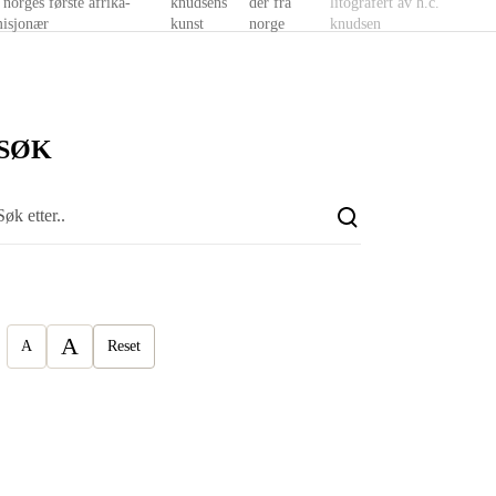
 norges første afrika-
knudsens
der fra
litografert av h.c.
isjonær
kunst
norge
knudsen
SØK
A
A
Reset