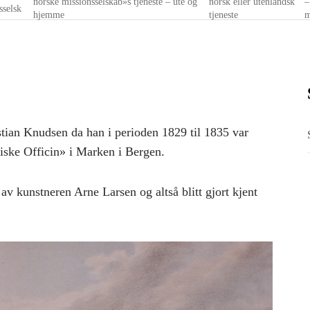
norske missionsselskab»s tjeneste – ute og
norsk eller utenlandsk
–
sselsk
hjemme
tjeneste
m
istian Knudsen da han i perioden 1829 til 1835 var
iske Officin» i Marken i Bergen.
 av kunstneren Arne Larsen og altså blitt gjort kjent