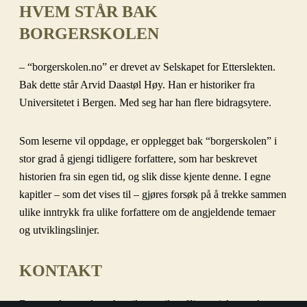
HVEM STÅR BAK
BORGERSKOLEN
– “borgerskolen.no” er drevet av Selskapet for Etterslekten.
Bak dette står Arvid Daastøl Høy. Han er historiker fra
Universitetet i Bergen. Med seg har han flere bidragsytere.
Som leserne vil oppdage, er opplegget bak “borgerskolen” i
stor grad å gjengi tidligere forfattere, som har beskrevet
historien fra sin egen tid, og slik disse kjente denne. I egne
kapitler – som det vises til – gjøres forsøk på å trekke sammen
ulike inntrykk fra ulike forfattere om de angjeldende temaer
og utviklingslinjer.
KONTAKT
Dersom du som leser har tilgang til stoff/materiale som kunne