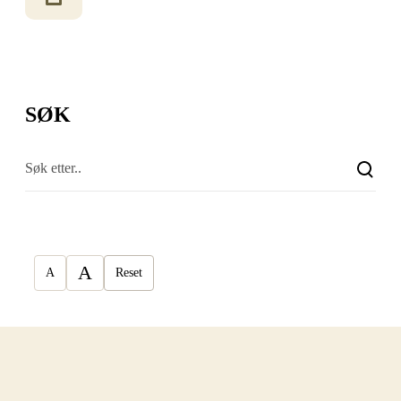
SØK
A
A
Reset