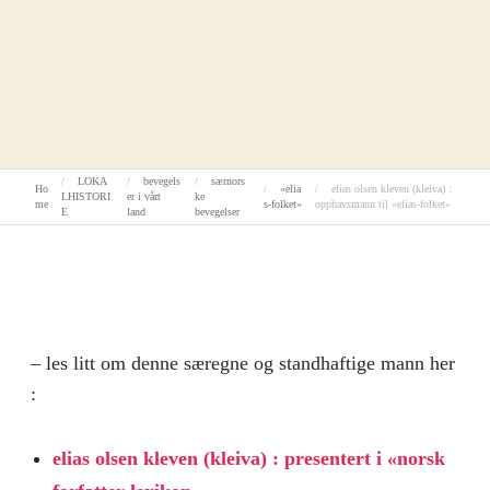
LOKA
bevegels
særnors
Ho
«elia
elias olsen kleven (kleiva) :
LHISTORI
er i vårt
ke
me
s-folket»
opphavsmann til «elias-folket»
E
land
bevegelser
– les litt om denne særegne og standhaftige mann her
:
elias olsen kleven (kleiva) : presentert i «norsk