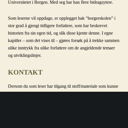
Universitetet i Bergen. Med seg har han flere bidragsytere.
Som leserne vil oppdage, er opplegget bak “borgerskolen” i
stor grad å gjengi tidligere forfattere, som har beskrevet
historien fra sin egen tid, og slik disse kjente denne. I egne
kapitler – som det vises til – gjøres forsøk på å trekke sammen
ulike inntrykk fra ulike forfattere om de angjeldende temaer
og utviklingslinjer.
KONTAKT
Dersom du som leser har tilgang til stoff/materiale som kunne
egne seg i en sammenheng som denne, er vi svært interessert i
å høre fra deg.
Skriv da til
post@borgerskolen.no
.