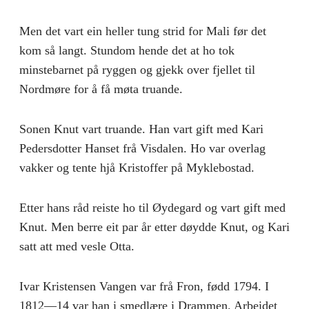
Men det vart ein heller tung strid for Mali før det
kom så langt. Stundom hende det at ho tok
minstebarnet på ryggen og gjekk over fjel­let til
Nordmøre for å få møta truande.
Sonen Knut vart truande. Han vart gift med Kari
Pedersdotter Hanset frå Visdalen. Ho var overlag
vakker og tente hjå Kristoffer på Myklebostad.
Etter hans råd reiste ho til Øydegard og vart gift med
Knut. Men berre eit par år etter døydde Knut, og Kari
satt att med vesle Otta.
Ivar Kristensen Vangen var frå Fron, fødd 1794. I
1812—14 var han i smedlære i Drammen. Arbeidet