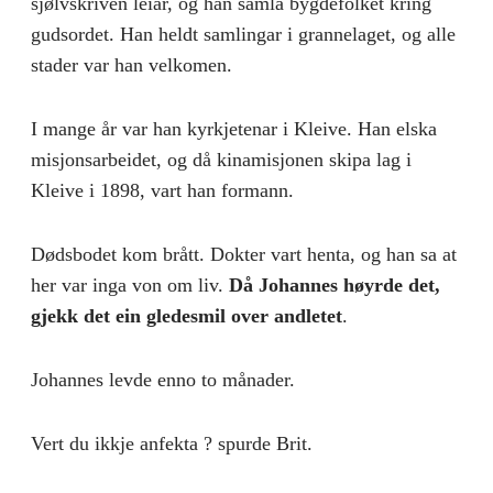
sjølvskriven leiar, og han samla bygde­folket kring
gudsordet. Han heldt samlingar i grannelaget, og alle
sta­der var han velkomen.
I mange år var han kyrkjetenar i Kleive. Han elska
misjonsarbeidet, og då kinamisjonen skipa lag i
Kleive i 1898, vart han formann.
Dødsbodet kom brått. Dokter vart henta, og han sa at
her var inga von om liv.
Då Johannes høyrde det,
gjekk det ein gledesmil over andletet
.
Johannes levde enno to månader.
Vert du ikkje anfekta ? spurde Brit.