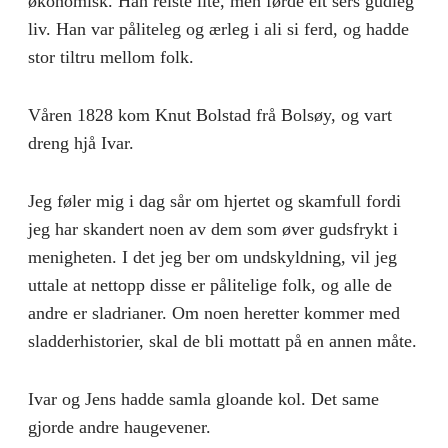
økonomisk. Han reiste lite, men førde eit sers gudleg
liv. Han var påliteleg og ærleg i ali si ferd, og hadde
stor tiltru mellom folk.
Våren 1828 kom Knut Bolstad frå Bolsøy, og vart
dreng hjå Ivar.
Jeg føler mig i dag sår om hjertet og skamfull fordi
jeg har skandert noen av dem som øver gudsfrykt i
menigheten. I det jeg ber om undskyldning, vil jeg
uttale at nettopp disse er pålitelige folk, og alle de
andre er sladrianer. Om noen heretter kommer med
sladderhistorier, skal de bli mottatt på en annen måte.
Ivar og Jens hadde samla gloande kol. Det same
gjorde andre haugevener.