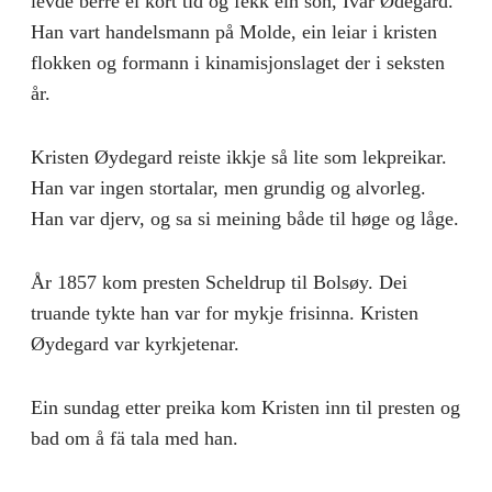
levde berre ei kort tid og fekk ein son, Ivar Ødegard.
Han vart handelsmann på Molde, ein leiar i kristen
flokken og formann i kinamisjonslaget der i seksten
år.
Kristen Øydegard reiste ikkje så lite som lekpreikar.
Han var ingen stortalar, men grundig og alvorleg.
Han var djerv, og sa si meining både til høge og låge.
År 1857 kom presten Scheldrup til Bolsøy. Dei
truande tykte han var for mykje frisinna. Kristen
Øydegard var kyrkjetenar.
Ein sundag etter preika kom Kristen inn til presten og
bad om å fä tala med han.