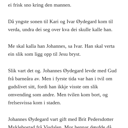
ei frisk sno kring den mannen.
Då yngste sonen til Kari og Ivar Øydegard kom til
verda, undra dei seg over kva dei skulle kalle han.
Me skal kalla han Johannes, sa Ivar. Han skal verta
ein slik som ligg opp til Jesu bryst.
Slik vart det og. Johannes Øydegard levde med Gud
frå barneåra av. Men i fyrste tida var han i tvil om
gudslivet sitt, fordi han ikkje visste om slik
omvending som andre. Men tvilen kom bort, og
frelsesvissa kom i staden.
Johannes Øydegard vart gift med Brit Pedersdotter
Myklebostad frå Visdalen. Mor hennar døydde då