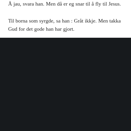
Å jau, svara han. Men då er eg snar til å fly til Jesus.
Til borna som syrgde, sa han : Gråt ikkje. Men takka
Gud for det gode han har gjort.
Johannes Øydegard slokna i mai 1907, og Brit levde
etter han i tjue år.