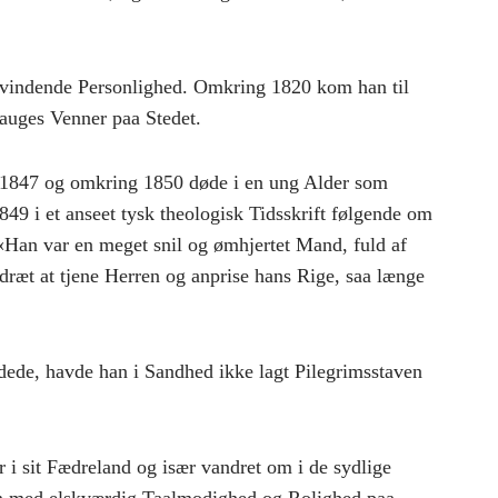
n vindende Personlighed. Omkring 1820 kom han til
auges Venner paa Stedet.
 1847 og omkring 1850 døde i en ung Alder som
49 i et anseet tysk theologisk Tidsskrift følgende om
 «Han var en meget snil og ømhjertet Mand, fuld af
edræt at tjene Herren og anprise hans Rige, saa længe
ldede, havde han i Sandhed ikke lagt Pilegrimsstaven
 i sit Fædreland og især vandret om i de sydlige