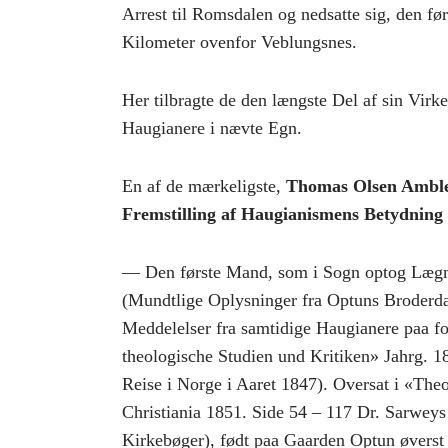
Arrest til Romsdalen og nedsatte sig, den fø
Kilometer ovenfor Veblungsnes.
Her tilbragte de den længste Del af sin Virk
Haugianere i nævte Egn.
En af de mærkeligste,
Thomas Olsen Amble, 
Fremstilling af Haugianismens Betydning
— Den første Mand, som i Sogn optog Lægm
(Mundtlige Oplysninger fra Optuns Broderdat
Meddelelser fra samtidige Haugianere paa fo
theologische Studien und Kritiken» Jahrg. 18
Reise i Norge i Aaret 1847). Oversat i «Theo
Christiania 1851. Side 54 – 117 Dr. Sarweys
Kirkebøger), født paa Gaarden Optun øverst i