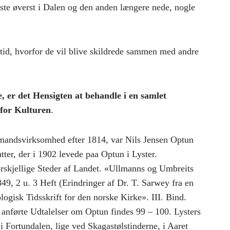
rste øverst i Dalen og den anden længere nede, nogle
etid, hvorfor de vil blive skildrede sammen med andre
er det Hensigten at behandle i en samlet
 for Kulturen
.
andsvirksomhed efter 1814, var Nils Jensen Optun
ter, der i 1902 levede paa Optun i Lyster.
rskjellige Steder af Landet. «Ullmanns og Umbreits
49, 2 u. 3 Heft (Erindringer af Dr. T. Sarwey fra en
logisk Tidsskrift for den norske Kirke». III. Bind.
 anførte Udtalelser om Optun findes 99 – 100. Lysters
 Fortundalen, lige ved Skagastølstinderne, i Aaret