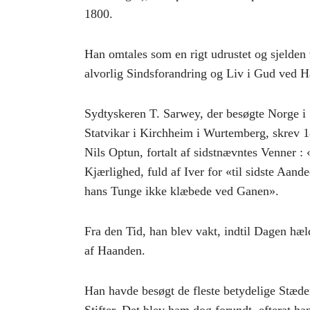
1800.
Han omtales som en rigt udrustet og sjelde
alvorlig Sindsforandring og Liv i Gud ved H
Sydtyskeren T. Sarwey, der besøgte Norge i
Statvikar i Kirchheim i Wurtemberg, skrev 18
Nils Optun, fortalt af sidstnævntes Venner :
Kjærlighed, fuld af Iver for «til sidste Aand
hans Tunge ikke klæbede ved Ganen».
Fra den Tid, han blev vakt, indtil Dagen hæ
af Haanden.
Han havde besøgt de fleste betydelige Stæder