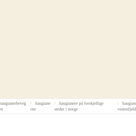
haugianerbeveg
haugiane
haugianere på forskjellige
haugian
en
rne
steder i norge
vestenfjeld