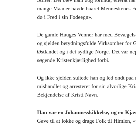
Stifter. Det blev ham dog forundt, efterat 
mange Maader havde baaret Menneskenes Fora
dø i Fred i sin Fødeegn».
De gamle Hauges Venner har med Bevægelse o
og sjelden betydningsfulde Virksomher for G
Østlandet og i det sydlige Norge. Det var n
søgende Kristenkjærlighed forbi.
Og ikke sjelden sultede han og led ondt paa 
mishandlet og arresteret for sin alvorlige K
Bekjendelse af Kristi Navn.
Han var en Johannesskikkelse, og en Kjæ
Gave til at lokke og drage Folk til Himlen, «