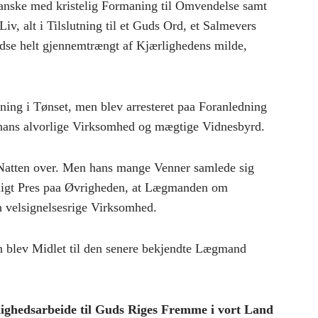
anske med kristelig Formaning til Omvendelse samt
 Liv, alt i Tilslutning til et Guds Ord, et Salmevers
dse helt gjennemtrængt af Kjærlighedens milde,
ning i Tønset, men blev arresteret paa Foranledning
e hans alvorlige Virksomhed og mægtige Vidnesbyrd.
 Natten over. Men hans mange Venner samlede sig
sligt Pres paa Øvrigheden, at Lægmanden om
n velsignelsesrige Virksomhed.
an blev Midlet til den senere bekjendte Lægmand
rlighedsarbeide til Guds Riges Fremme i vort Land