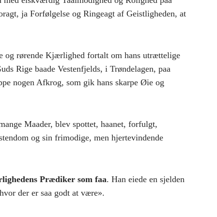
han med elskværdig Taalmodighed og Rolighed paa
gt, ja Forfølgelse og Ringeagt af Geistligheden, at
g rørende Kjærlighed fortalt om hans utrættelige
uds Rige baade Vestenfjelds, i Trøndelagen, paa
eppe nogen Afkrog, som gik hans skarpe Øie og
mange Maader, blev spottet, haanet, forfulgt,
ristendom og sin frimodige, men hjertevindende
rlighedens Prædiker som faa
. Han eiede en sjelden
hvor der er saa godt at være».