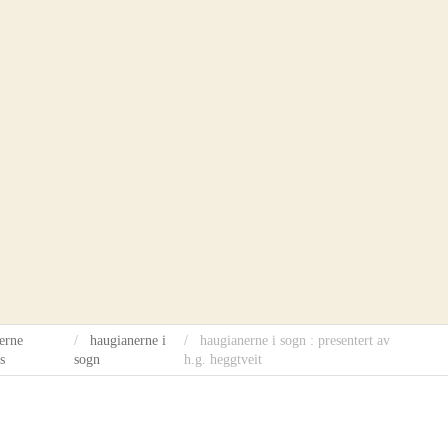
erne
haugianerne i
haugianerne i sogn : presentert av
s
sogn
h.g. heggtveit