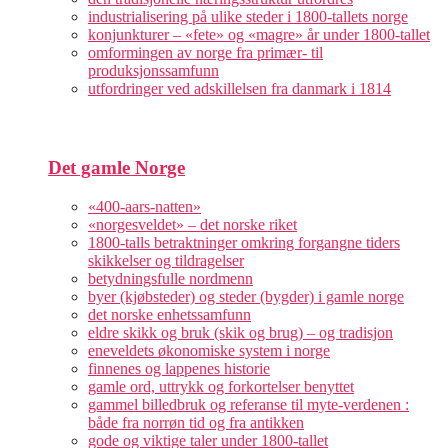
industrialisering på ulike steder i 1800-tallets norge
konjunkturer – «fete» og «magre» år under 1800-tallet
omformingen av norge fra primær- til
produksjonssamfunn
utfordringer ved adskillelsen fra danmark i 1814
Det gamle Norge
«400-aars-natten»
«norgesveldet» – det norske riket
1800-talls betraktninger omkring forgangne tiders
skikkelser og tildragelser
betydningsfulle nordmenn
byer (kjøbsteder) og steder (bygder) i gamle norge
det norske enhetssamfunn
eldre skikk og bruk (skik og brug) – og tradisjon
eneveldets økonomiske system i norge
finnenes og lappenes historie
gamle ord, uttrykk og forkortelser benyttet
gammel billedbruk og referanse til myte-verdenen :
både fra norrøn tid og fra antikken
gode og viktige taler under 1800-tallet