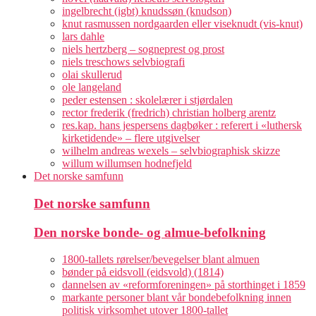
ingelbrecht (igbt) knudssøn (knudson)
knut rasmussen nordgaarden eller viseknudt (vis-knut)
lars dahle
niels hertzberg – sogneprest og prost
niels treschows selvbiografi
olai skullerud
ole langeland
peder estensen : skolelærer i stjørdalen
rector frederik (fredrich) christian holberg arentz
res.kap. hans jespersens dagbøker : referert i «luthersk
kirketidende» – flere utgivelser
wilhelm andreas wexels – selvbiographisk skizze
willum willumsen hodnefjeld
Det norske samfunn
Det norske samfunn
Den norske bonde- og almue-befolkning
1800-tallets rørelser/bevegelser blant almuen
bønder på eidsvoll (eidsvold) (1814)
dannelsen av «reformforeningen» på storthinget i 1859
markante personer blant vår bondebefolkning innen
politisk virksomhet utover 1800-tallet