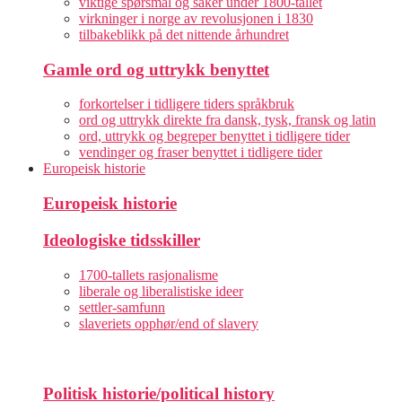
viktige spørsmål og saker under 1800-tallet
virkninger i norge av revolusjonen i 1830
tilbakeblikk på det nittende århundret
Gamle ord og uttrykk benyttet
forkortelser i tidligere tiders språkbruk
ord og uttrykk direkte fra dansk, tysk, fransk og latin
ord, uttrykk og begreper benyttet i tidligere tider
vendinger og fraser benyttet i tidligere tider
Europeisk historie
Europeisk historie
Ideologiske tidsskiller
1700-tallets rasjonalisme
liberale og liberalistiske ideer
settler-samfunn
slaveriets opphør/end of slavery
Politisk historie/political history