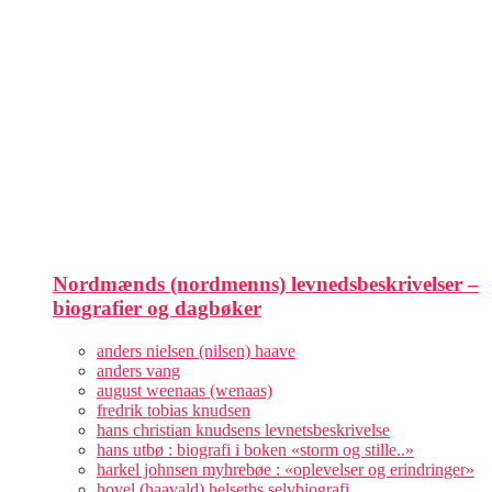
Nordmænds (nordmenns) levnedsbeskrivelser –
biografier og dagbøker
anders nielsen (nilsen) haave
anders vang
august weenaas (wenaas)
fredrik tobias knudsen
hans christian knudsens levnetsbeskrivelse
hans utbø : biografi i boken «storm og stille..»
harkel johnsen myhrebøe : «oplevelser og erindringer»
hovel (haavald) helseths selvbiografi