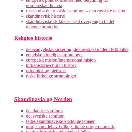
europeisk politisk historie med betydning for
norden/skandinavia
russland – det russiske samfunn – den russiske nasjon
skandinavisk historie
skandinaviske skikkelser ved overgangen til det
nittende århundre
Religiøs historie
de evangeliske kirker og jødene/israel under 1800-tallet
engelske kirkelige strømninger
europeisk misjon/internasjonal misjon
kirkehistorie/church history
ortodoksi og pietisme
tyske kirkelige strømninger
Skandinavia og Norden
det danske samfunn
det svenske samfunn
felles skandinaviske kristelige temaer
norge som del av tvilling-rikene norge-danmark
viktige historiske milepæler i felles