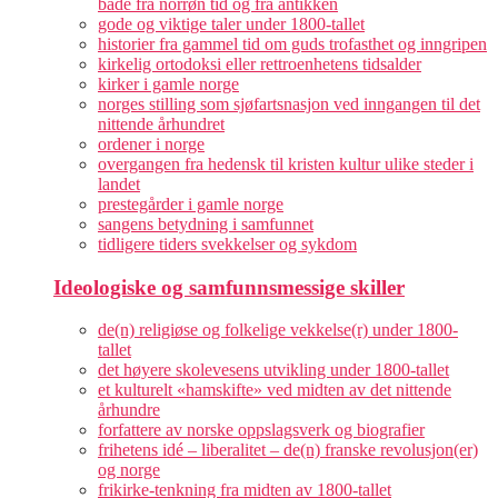
både fra norrøn tid og fra antikken
gode og viktige taler under 1800-tallet
historier fra gammel tid om guds trofasthet og inngripen
kirkelig ortodoksi eller rettroenhetens tidsalder
kirker i gamle norge
norges stilling som sjøfartsnasjon ved inngangen til det
nittende århundret
ordener i norge
overgangen fra hedensk til kristen kultur ulike steder i
landet
prestegårder i gamle norge
sangens betydning i samfunnet
tidligere tiders svekkelser og sykdom
Ideologiske og samfunnsmessige skiller
de(n) religiøse og folkelige vekkelse(r) under 1800-
tallet
det høyere skolevesens utvikling under 1800-tallet
et kulturelt «hamskifte» ved midten av det nittende
århundre
forfattere av norske oppslagsverk og biografier
frihetens idé – liberalitet – de(n) franske revolusjon(er)
og norge
frikirke-tenkning fra midten av 1800-tallet