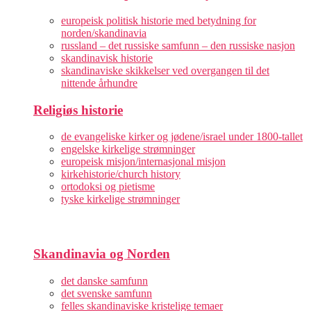
europeisk politisk historie med betydning for
norden/skandinavia
russland – det russiske samfunn – den russiske nasjon
skandinavisk historie
skandinaviske skikkelser ved overgangen til det
nittende århundre
Religiøs historie
de evangeliske kirker og jødene/israel under 1800-tallet
engelske kirkelige strømninger
europeisk misjon/internasjonal misjon
kirkehistorie/church history
ortodoksi og pietisme
tyske kirkelige strømninger
Skandinavia og Norden
det danske samfunn
det svenske samfunn
felles skandinaviske kristelige temaer