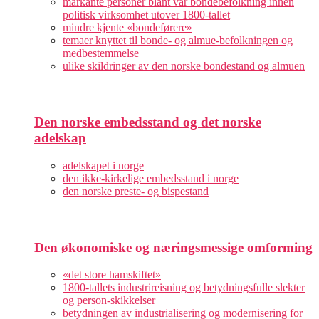
markante personer blant vår bondebefolkning innen
politisk virksomhet utover 1800-tallet
mindre kjente «bondeførere»
temaer knyttet til bonde- og almue-befolkningen og
medbestemmelse
ulike skildringer av den norske bondestand og almuen
Den norske embedsstand og det norske
adelskap
adelskapet i norge
den ikke-kirkelige embedsstand i norge
den norske preste- og bispestand
Den økonomiske og næringsmessige omforming
«det store hamskiftet»
1800-tallets industrireisning og betydningsfulle slekter
og person-skikkelser
betydningen av industrialisering og modernisering for