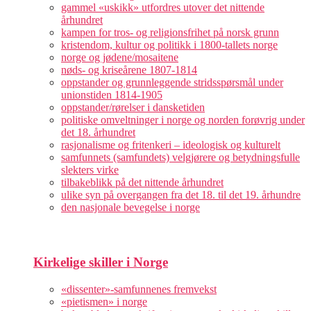
gammel «uskikk» utfordres utover det nittende
århundret
kampen for tros- og religionsfrihet på norsk grunn
kristendom, kultur og politikk i 1800-tallets norge
norge og jødene/mosaitene
nøds- og kriseårene 1807-1814
oppstander og grunnleggende stridsspørsmål under
unionstiden 1814-1905
oppstander/rørelser i dansketiden
politiske omveltninger i norge og norden forøvrig under
det 18. århundret
rasjonalisme og fritenkeri – ideologisk og kulturelt
samfunnets (samfundets) velgjørere og betydningsfulle
slekters virke
tilbakeblikk på det nittende århundret
ulike syn på overgangen fra det 18. til det 19. århundre
den nasjonale bevegelse i norge
Kirkelige skiller i Norge
«dissenter»-samfunnenes fremvekst
«pietismen» i norge