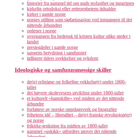
historier fra gammel tid om guds trofasthet og inngripen
kirkelig ortodoksi eller rettroenhetens tidsalder
kirker i gamle norge
norges stilling som sjøfartsnasjon ved inngangen til det
nittende århundret
ordener i norge
overgangen fra hedensk til kristen kultur ulike steder i
landet
prestegårder i gamle norge
sangens betydning i samfunnet
tidligere tiders svekkelser og sykdom
Ideologiske og samfunnsmessige skiller
de(n) religiøse og folkelige vekkelse(r) under 1800-
tallet
det høyere skolevesens utvikling under 1800-tallet
et kulturelt «hamskifte» ved midten av det nittende
århundre
forfattere av norske oppslagsverk og biografier
frihetens idé – liberalitet – de(n) franske revolusjon(er)
og norge
frikirke-tenkning fra midten av 1800-tallet
gammel «uskikk» utfordres utover det nittende
århundret