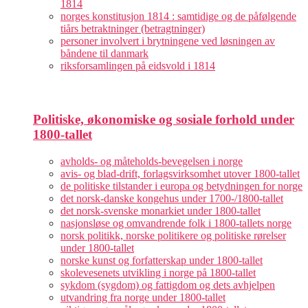
1814
norges konstitusjon 1814 : samtidige og de påfølgende
tiårs betraktninger (betragtninger)
personer involvert i brytningene ved løsningen av
båndene til danmark
riksforsamlingen på eidsvold i 1814
Politiske, økonomiske og sosiale forhold under
1800-tallet
avholds- og måteholds-bevegelsen i norge
avis- og blad-drift, forlagsvirksomhet utover 1800-tallet
de politiske tilstander i europa og betydningen for norge
det norsk-danske kongehus under 1700-/1800-tallet
det norsk-svenske monarkiet under 1800-tallet
nasjonsløse og omvandrende folk i 1800-tallets norge
norsk politikk, norske politikere og politiske rørelser
under 1800-tallet
norske kunst og forfatterskap under 1800-tallet
skolevesenets utvikling i norge på 1800-tallet
sykdom (sygdom) og fattigdom og dets avhjelpen
utvandring fra norge under 1800-tallet