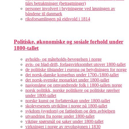
tiårs betraktninger (betragtninger)
personer involvert i brytningene ved løsningen av
båndene til danmark
riksforsamlingen på eidsvold i 1814
Politiske, økonomiske og sosiale forhold under
1800-tallet
avholds- og måteholds-bevegelsen i norge
avis- og blad-drift, forlagsvirksomhet utover 1800-tallet
de politiske tilstander i europa og betydningen for norge
det norsk-danske kongehus under 1700-/1800-tallet
det norsk-svenske monarkiet under 1800-tallet
nasjonsløse og omvandrende folk i 1800-tallets norge
norsk politikk, norske politikere og politiske rørelser
under 1800-tallet
norske kunst og forfatterskap under 1800-tallet
skolevesenets utvikling i norge på 1800-tallet
sykdom (sygdom) og fattigdom og dets avhjelpen
utvandring fra norge under 1800-tallet
viktige spørsmål og saker under 1800-tallet
virkninger i norge av revolusjonen i 1830