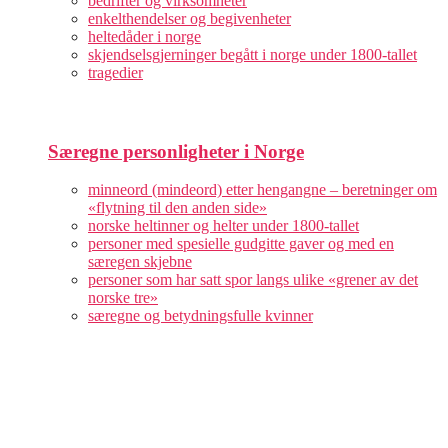
bedrifter og virksomheter
enkelthendelser og begivenheter
heltedåder i norge
skjendselsgjerninger begått i norge under 1800-tallet
tragedier
Særegne personligheter i Norge
minneord (mindeord) etter hengangne – beretninger om
«flytning til den anden side»
norske heltinner og helter under 1800-tallet
personer med spesielle gudgitte gaver og med en
særegen skjebne
personer som har satt spor langs ulike «grener av det
norske tre»
særegne og betydningsfulle kvinner