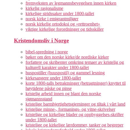
fremveksten av legmannsbevegelsen innen kirken
kirkelig rasjonalisme
kirkelige stridssaker under 1800-tallet
norsk kirke i emigrantmiljøer
norsk kirkelig ortodoksi og «rettroenhet»
viktige kirkelige forordninger og tidsskiller
Kristendomsliv i Norge
bibel-spredning i norge
bøker om den norske kirke/de nordiske kirker
forfattere og skribenter omkring temaer av kristelig og
kulturell karakter under 1800-tallet
huspostiller (huuspostil) og gammel lesning
kirkesangere under 1800-tallet
korte 1800-talls betraktninger (betragtninger) knyttet til
høytidene påske og pinse
kristelig arbeid innen og blant den norske
sjømannsstand
kristelige barmhjertighetsgjerninger og tiltak i vårt land
kristelige minne-, formanings- og vitne-skrivelser
kristelige og kirkelige blader og oppbyggelses-skrifter
under 1800-tallet
kristelige og kirkelige lærdommer, tanker og begreper