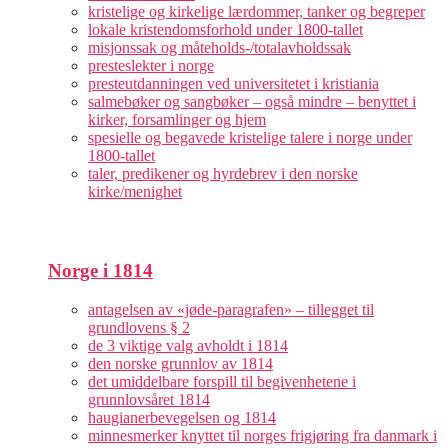
kristelige og kirkelige lærdommer, tanker og begreper
lokale kristendomsforhold under 1800-tallet
misjonssak og måteholds-/totalavholdssak
presteslekter i norge
presteutdanningen ved universitetet i kristiania
salmebøker og sangbøker – også mindre – benyttet i
kirker, forsamlinger og hjem
spesielle og begavede kristelige talere i norge under
1800-tallet
taler, predikener og hyrdebrev i den norske
kirke/menighet
Norge i 1814
antagelsen av «jøde-paragrafen» – tillegget til
grundlovens § 2
de 3 viktige valg avholdt i 1814
den norske grunnlov av 1814
det umiddelbare forspill til begivenhetene i
grunnlovsåret 1814
haugianerbevegelsen og 1814
minnesmerker knyttet til norges frigjøring fra danmark i