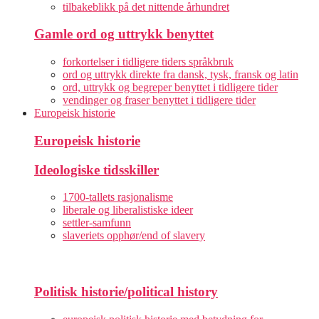
tilbakeblikk på det nittende århundret
Gamle ord og uttrykk benyttet
forkortelser i tidligere tiders språkbruk
ord og uttrykk direkte fra dansk, tysk, fransk og latin
ord, uttrykk og begreper benyttet i tidligere tider
vendinger og fraser benyttet i tidligere tider
Europeisk historie
Europeisk historie
Ideologiske tidsskiller
1700-tallets rasjonalisme
liberale og liberalistiske ideer
settler-samfunn
slaveriets opphør/end of slavery
Politisk historie/political history