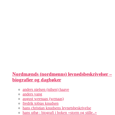
Nordmænds (nordmenns) levnedsbeskrivelser –
biografier og dagbøker
anders nielsen (nilsen) haave
anders vang
august weenaas (wenaas)
fredrik tobias knudsen
hans christian knudsens levnetsbeskrivelse
hans utbø : biografi i boken «storm og stille..»