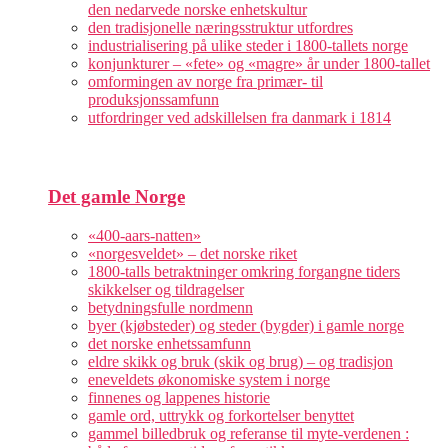
den nedarvede norske enhetskultur
den tradisjonelle næringsstruktur utfordres
industrialisering på ulike steder i 1800-tallets norge
konjunkturer – «fete» og «magre» år under 1800-tallet
omformingen av norge fra primær- til
produksjonssamfunn
utfordringer ved adskillelsen fra danmark i 1814
Det gamle Norge
«400-aars-natten»
«norgesveldet» – det norske riket
1800-talls betraktninger omkring forgangne tiders
skikkelser og tildragelser
betydningsfulle nordmenn
byer (kjøbsteder) og steder (bygder) i gamle norge
det norske enhetssamfunn
eldre skikk og bruk (skik og brug) – og tradisjon
eneveldets økonomiske system i norge
finnenes og lappenes historie
gamle ord, uttrykk og forkortelser benyttet
gammel billedbruk og referanse til myte-verdenen :