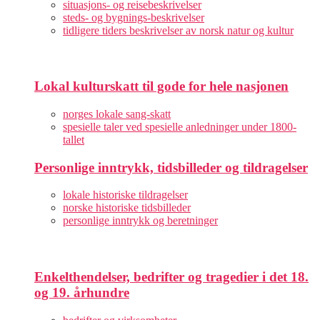
situasjons- og reisebeskrivelser
steds- og bygnings-beskrivelser
tidligere tiders beskrivelser av norsk natur og kultur
Lokal kulturskatt til gode for hele nasjonen
norges lokale sang-skatt
spesielle taler ved spesielle anledninger under 1800-
tallet
Personlige inntrykk, tidsbilleder og tildragelser
lokale historiske tildragelser
norske historiske tidsbilleder
personlige inntrykk og beretninger
Enkelthendelser, bedrifter og tragedier i det 18.
og 19. århundre