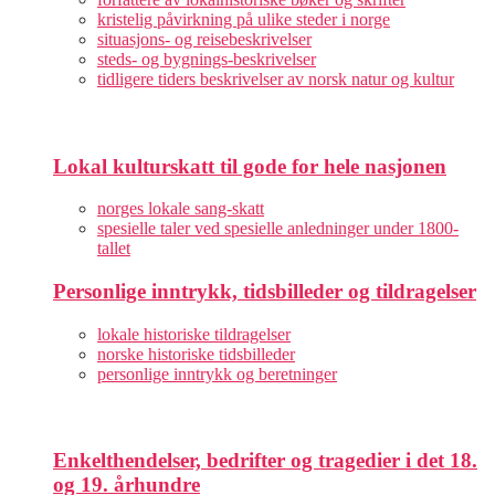
kristelig påvirkning på ulike steder i norge
situasjons- og reisebeskrivelser
steds- og bygnings-beskrivelser
tidligere tiders beskrivelser av norsk natur og kultur
Lokal kulturskatt til gode for hele nasjonen
norges lokale sang-skatt
spesielle taler ved spesielle anledninger under 1800-
tallet
Personlige inntrykk, tidsbilleder og tildragelser
lokale historiske tildragelser
norske historiske tidsbilleder
personlige inntrykk og beretninger
Enkelthendelser, bedrifter og tragedier i det 18.
og 19. århundre