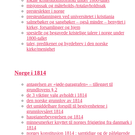
lokale kristendomsforhold under 1800-tallet
misjonssak og måteholds-/totalavholdssak
presteslekter i norge
presteutdanningen ved universitetet i kristiania
salmebøker og sangbøker – også mindre – benyttet i
kirker, forsamlinger og hjem
spesielle og begavede kristelige talere i norge under
1800-tallet
taler, predikener og hyrdebrev i den norske
kirke/menighet
Norge i 1814
antagelsen av «jøde-paragrafen» – tillegget til
grundlovens § 2
de 3 viktige valg avholdt i 1814
den norske grunnlov av 1814
det umiddelbare forspill til begivenhetene i
grunnlovsåret 1814
haugianerbevegelsen og 1814
minnesmerker knyttet til norges frigjøring fra danmark i
1814
norges konstitusjon 1814 : samtidige og de påfølgende