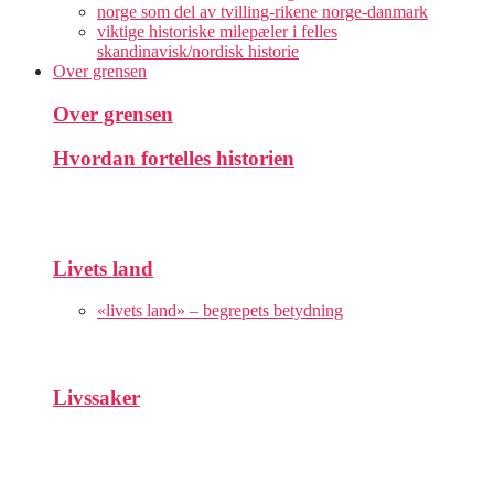
norge som del av tvilling-rikene norge-danmark
viktige historiske milepæler i felles
skandinavisk/nordisk historie
Over grensen
Over grensen
Hvordan fortelles historien
Livets land
«livets land» – begrepets betydning
Livssaker