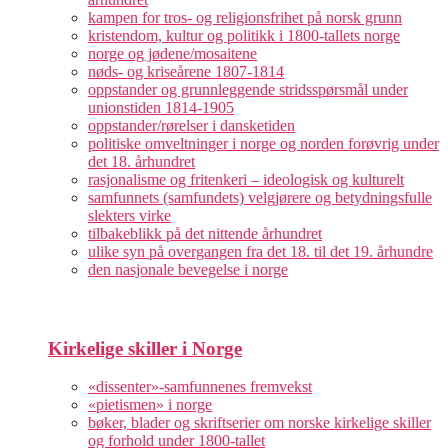
kampen for tros- og religionsfrihet på norsk grunn
kristendom, kultur og politikk i 1800-tallets norge
norge og jødene/mosaitene
nøds- og kriseårene 1807-1814
oppstander og grunnleggende stridsspørsmål under
unionstiden 1814-1905
oppstander/rørelser i dansketiden
politiske omveltninger i norge og norden forøvrig under
det 18. århundret
rasjonalisme og fritenkeri – ideologisk og kulturelt
samfunnets (samfundets) velgjørere og betydningsfulle
slekters virke
tilbakeblikk på det nittende århundret
ulike syn på overgangen fra det 18. til det 19. århundre
den nasjonale bevegelse i norge
Kirkelige skiller i Norge
«dissenter»-samfunnenes fremvekst
«pietismen» i norge
bøker, blader og skriftserier om norske kirkelige skiller
og forhold under 1800-tallet