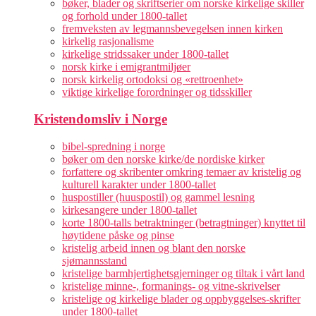
bøker, blader og skriftserier om norske kirkelige skiller
og forhold under 1800-tallet
fremveksten av legmannsbevegelsen innen kirken
kirkelig rasjonalisme
kirkelige stridssaker under 1800-tallet
norsk kirke i emigrantmiljøer
norsk kirkelig ortodoksi og «rettroenhet»
viktige kirkelige forordninger og tidsskiller
Kristendomsliv i Norge
bibel-spredning i norge
bøker om den norske kirke/de nordiske kirker
forfattere og skribenter omkring temaer av kristelig og
kulturell karakter under 1800-tallet
huspostiller (huuspostil) og gammel lesning
kirkesangere under 1800-tallet
korte 1800-talls betraktninger (betragtninger) knyttet til
høytidene påske og pinse
kristelig arbeid innen og blant den norske
sjømannsstand
kristelige barmhjertighetsgjerninger og tiltak i vårt land
kristelige minne-, formanings- og vitne-skrivelser
kristelige og kirkelige blader og oppbyggelses-skrifter
under 1800-tallet