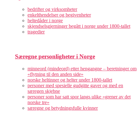
bedrifter og virksomheter
enkelthendelser og begivenheter
heltedåder i norge
skjendselsgjerninger begått i norge under 1800-tallet
tragedier
Særegne personligheter i Norge
minneord (mindeord) etter hengangne – beretninger om
«flytning til den anden side»
norske heltinner og helter under 1800-tallet
personer med spesielle gudgitte gaver og med en
særegen skjebne
personer som har satt spor langs ulike «grener av det
norske tre»
særegne og betydningsfulle kvinner