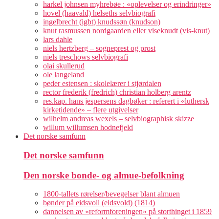
harkel johnsen myhrebøe : «oplevelser og erindringer»
hovel (haavald) helseths selvbiografi
ingelbrecht (igbt) knudssøn (knudson)
knut rasmussen nordgaarden eller viseknudt (vis-knut)
lars dahle
niels hertzberg – sogneprest og prost
niels treschows selvbiografi
olai skullerud
ole langeland
peder estensen : skolelærer i stjørdalen
rector frederik (fredrich) christian holberg arentz
res.kap. hans jespersens dagbøker : referert i «luthersk
kirketidende» – flere utgivelser
wilhelm andreas wexels – selvbiographisk skizze
willum willumsen hodnefjeld
Det norske samfunn
Det norske samfunn
Den norske bonde- og almue-befolkning
1800-tallets rørelser/bevegelser blant almuen
bønder på eidsvoll (eidsvold) (1814)
dannelsen av «reformforeningen» på storthinget i 1859