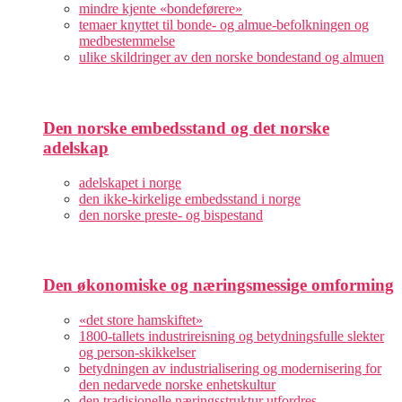
mindre kjente «bondeførere»
temaer knyttet til bonde- og almue-befolkningen og
medbestemmelse
ulike skildringer av den norske bondestand og almuen
Den norske embedsstand og det norske
adelskap
adelskapet i norge
den ikke-kirkelige embedsstand i norge
den norske preste- og bispestand
Den økonomiske og næringsmessige omforming
«det store hamskiftet»
1800-tallets industrireisning og betydningsfulle slekter
og person-skikkelser
betydningen av industrialisering og modernisering for
den nedarvede norske enhetskultur
den tradisjonelle næringsstruktur utfordres