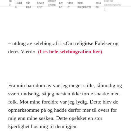
m
erbeve
kom til
TORI
vårt
beveg
ner
vinn
blant
odla
e
gelsen
sinnsforandrin
E
land
elser
ne
er
haugianerne
nd
g
– utdrag av selvbiografi i «Om religiøse Følelser og
deres Værd».
(Les hele selvbiografien her)
.
Fra min barndom av var jeg meget stille, tål­modig og
svært undselig, så jeg næsten ikke torde snakke med
folk. Mot mine foreldre var jeg lydig. Dette blev de
opmerksomme på og hadde derfor mer til overs for
mig enn mine søsken. Dette opelsket en stor
kjærlighet hos mig til dem igjen.