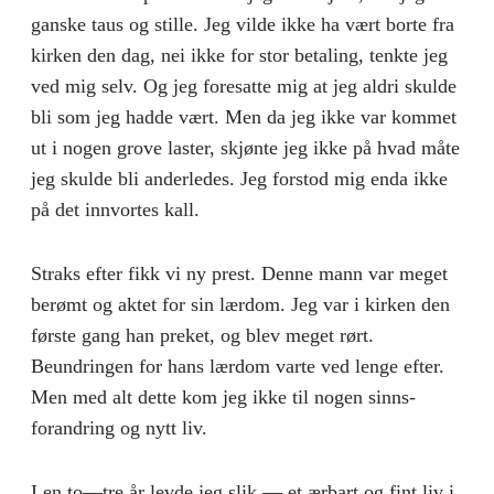
ganske taus og stille. Jeg vilde ikke ha vært borte fra
kirken den dag, nei ikke for stor betaling, tenkte jeg
ved mig selv. Og jeg foresatte mig at jeg aldri skulde
bli som jeg hadde vært. Men da jeg ikke var kommet
ut i nogen grove laster, skjønte jeg ikke på hvad måte
jeg skulde bli anderledes. Jeg forstod mig enda ikke
på det innvortes kall.
Straks efter fikk vi ny prest. Denne mann var meget
berømt og aktet for sin lærdom. Jeg var i kirken den
første gang han preket, og blev meget rørt.
Beundringen for hans lærdom varte ved lenge efter.
Men med alt dette kom jeg ikke til nogen sinns­
forandring og nytt liv.
I en to—tre år levde jeg slik — et ærbart og fint liv i