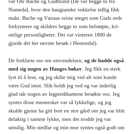
var Ole Bache og Gudbrand (De var begge to fra
Numedal, hvor den haugianske vek­kelse tidlig fikk
makt. Bache og Væraas reiste meget som Guds ords
forkynnere og skildres begge to som helstøpte, kri­
stelige personligheter. Det var vinteren 1800 de
gjorde det her nevnte besøk i Hemsedal).
De forklarte oss om omvendelsen,
og de hadde også
med sig nogen av Hauges bøker
. Jeg fikk en sterk
lyst til å lese, og jeg skilte mig ved alt som kunde
være Gud imot. Slik holdt jeg ved og var inderlig
glad når nogen av legpredikantene besøkte oss. Jeg
syntes disse mennesker var så lykkelige, og jeg
skulde gjeme ha gitt bort en stor gård om jeg var blitt
delaktig i samme lykke, men det trodde jeg var
umulig. Min stedfar og min mor syntes også godt om