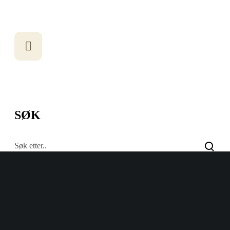
SØK
A
A
Reset