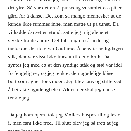
det ytre. Så var det en 2. pinsedag vi samlet oss på en
gård for å danse. Det kom så mange menne­sker at de
kunde ikke rummes inne, men måtte ut på tunet. Da
vi hadde danset en stund, satte jeg mig alene et
stykke fra de andre. Det falt mig da så underlig i
tanke om det ikke var Gud imot å benytte hellig­dagen
slik, den var visst ikke innsatt til dette bruk. Da
syntes jeg med ett at den syndige ståk og støi var idel
forfengelighet, og jeg tenkte: den ugudelige blå­ser
bort som agner for vinden. Jeg blev taus og stille ved
å betrakte ugudeligheten. Aldri mer skal jeg danse,
tenkte jeg.
Da jeg kom hjem, tok jeg Møllers huspostill og leste
i, men fant ikke fred. Til slutt blev jeg så trett at jeg
måtte legge mig.