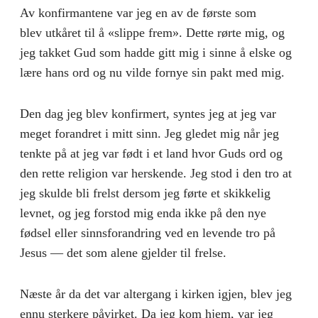
Av konfirmantene var jeg en av de første som
blev utkåret til å «slippe frem». Dette rørte mig, og
jeg takket Gud som hadde gitt mig i sinne å elske og
lære hans ord og nu vilde fornye sin pakt med mig.
Den dag jeg blev konfirmert, syntes jeg at jeg var
meget forandret i mitt sinn. Jeg gledet mig når jeg
tenkte på at jeg var født i et land hvor Guds ord og
den rette religion var herskende. Jeg stod i den tro at
jeg skulde bli frelst dersom jeg førte et skik­kelig
levnet, og jeg forstod mig enda ikke på den nye
fødsel eller sinnsforandring ved en levende tro på
Jesus — det som alene gjelder til frelse.
Næste år da det var altergang i kirken igjen, blev jeg
ennu sterkere påvirket. Da jeg kom hjem, var jeg