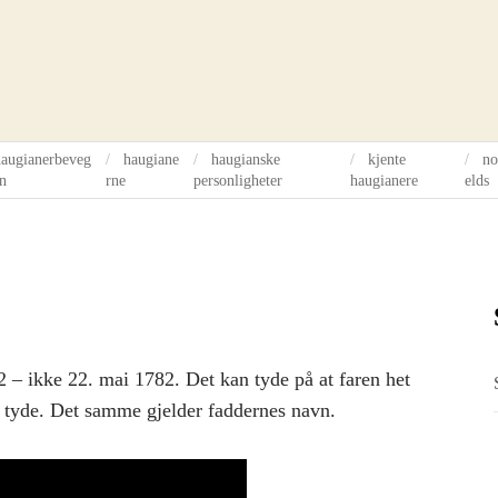
haugianerbeveg
haugiane
haugianske
kjente
no
en
rne
personligheter
haugianere
elds
2 – ikke 22. mai 1782. Det kan tyde på at faren het
 tyde. Det samme gjelder faddernes navn.