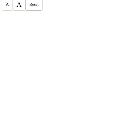
A
A
Reset