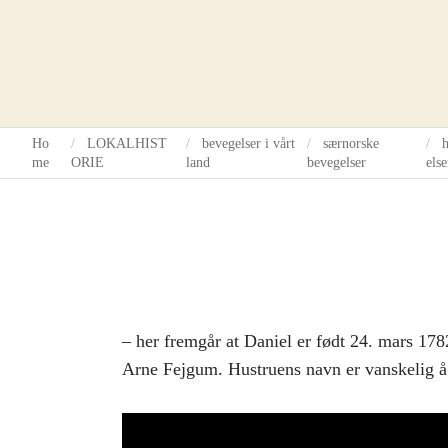
Ho
LOKALHIST
bevegelser i vårt
særnorske
me
ORIE
land
bevegelser
els
– her fremgår at Daniel er født 24. mars 178
Arne Fejgum. Hustruens navn er vanskelig å