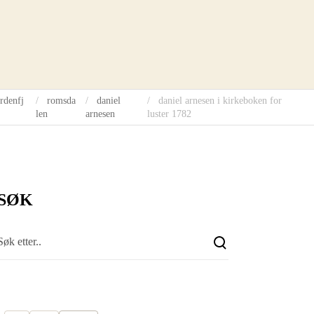
rdenfj
romsda
daniel
daniel arnesen i kirkeboken for
len
arnesen
luster 1782
SØK