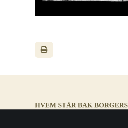
HVEM STÅR BAK BORGER
– “borgerskolen.no” er drevet av Selskapet for Etter
Daastøl Høy. Han er historiker fra Universitetet i B