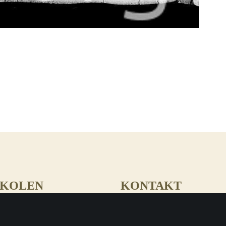
SKOLEN
KONTAKT
slekten. Bak dette står Arvid
Dersom du som leser har tilgang t
ergen. Med seg har han flere
sammenheng som denne, er vi svært