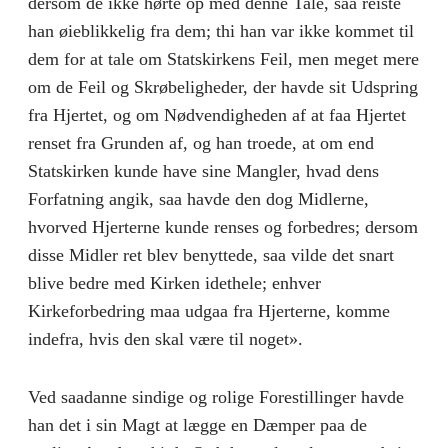
dersom de ikke hørte op med denne Tale, saa reiste
han øieblikkelig fra dem; thi han var ikke kommet til
dem for at tale om Statskirkens Feil, men meget mere
om de Feil og Skrøbeligheder, der havde sit Udspring
fra Hjertet, og om Nødvendigheden af at faa Hjertet
renset fra Grunden af, og han troede, at om end
Statskirken kunde have sine Mangler, hvad dens
Forfatning angik, saa havde den dog Midlerne,
hvorved Hjerterne kunde renses og forbedres; dersom
disse Midler ret blev benyttede, saa vilde det snart
blive bedre med Kirken idethele; enhver
Kirkeforbedring maa udgaa fra Hjerterne, komme
indefra, hvis den skal være til noget».
Ved saadanne sindige og rolige Forestillinger havde
han det i sin Magt at lægge en Dæmper paa de