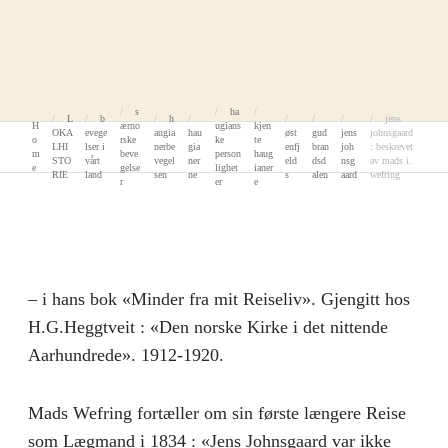
s
ha
L
b
h
jens
H
ærno
ugians
kjen
OKA
evege
augia
hau
øst
gud
jens
johnsgaard
o
rske
ke
te
LHI
lser i
nerbe
gia
enfj
bran
joh
: beskrevet
m
beve
person
haug
STO
vårt
vegel
ner
eld
dsd
nsg
av mads i.
e
gelse
lighet
ianer
RIE
land
sen
ne
s
alen
aard
wefring
r
er
e
– i hans bok «Minder fra mit Reiseliv». Gjengitt hos
H.G.Heggtveit : «Den norske Kirke i det nittende
Aarhundrede». 1912-1920.
Mads Wefring fortæller om sin første længere Reise
som Lægmand i 1834 : «Jens Johnsgaard var ikke