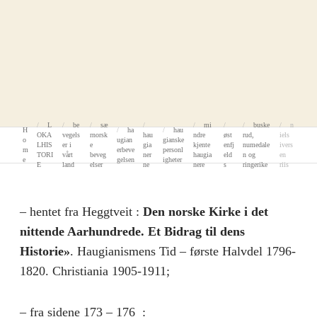
L
be
sæ
mi
buske
n
H
ha
hau
OKA
vegels
rnorsk
hau
ndre
øst
rud,
iels
o
ugian
gianske
LHIS
er i
e
gia
kjente
enfj
numedale
ivers
m
erbeve
personl
TORI
vårt
beveg
ner
haugia
eld
n og
en
e
gelsen
igheter
E
land
elser
ne
nere
s
ringerike
riis
– hentet fra Heggtveit :
Den norske Kirke i det
nittende Aarhundrede. Et Bidrag til dens
Historie»
. Haugianismens Tid – første Halvdel 1796-
1820. Christiania 1905-1911;
– fra sidene 173 – 176 :