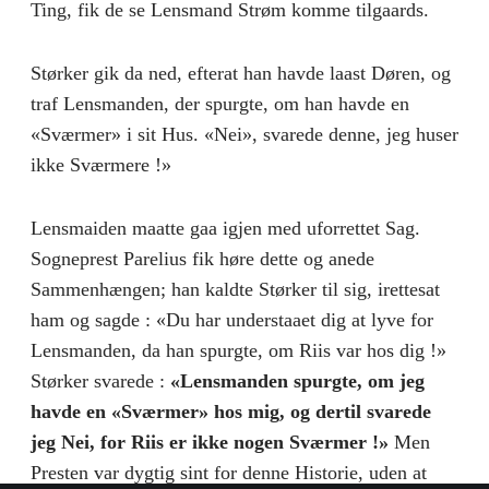
Ting, fik de se Lensmand Strøm komme tilgaards.
Størker gik da ned, efterat han havde laast Døren, og
traf Lensmanden, der spurgte, om han havde en
«Sværmer» i sit Hus. «Nei», svarede denne, jeg huser
ikke Sværmere !»
Lensmaiden maatte gaa igjen med uforrettet Sag.
Sogneprest Parelius fik høre dette og anede
Sammenhængen; han kaldte Størker til sig, irettesat
ham og sagde : «Du har understaaet dig at lyve for
Lensmanden, da han spurgte, om Riis var hos dig !»
Størker svarede :
«Lensmanden spurgte, om jeg
havde en «Sværmer» hos mig, og dertil svarede
jeg Nei, for Riis er ikke nogen Sværmer !»
Men
Presten var dygtig sint for denne Historie, uden at