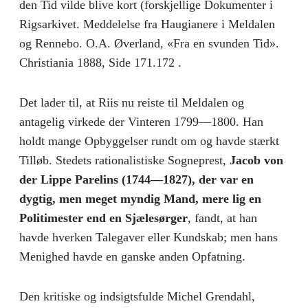
den Tid vilde blive kort (forskjellige Dokumenter i
Rigsarkivet. Meddelelse fra Haugianere i Meldalen
og Rennebo. O.A. Øverland, «Fra en svunden Tid».
Christiania 1888, Side 171.172 .
Det lader til, at Riis nu reiste til Meldalen og
antagelig virkede der Vinteren 1799—1800. Han
holdt mange Opbyggelser rundt om og havde stærkt
Tilløb. Stedets rationalistiske Sogneprest,
Jacob von
der Lippe Parelins (1744—1827), der var en
dygtig, men meget myndig Mand, mere lig en
Politimester end en Sjælesørger
, fandt, at han
havde hverken Talegaver eller Kundskab; men hans
Menighed havde en ganske anden Opfatning.
Den kritiske og indsigtsfulde Michel Grendahl,