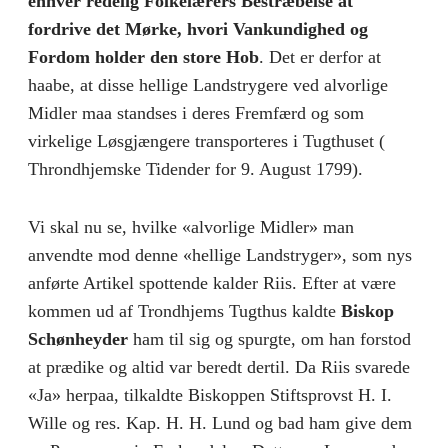
enhver redelig Folkelærers Bestræbelse at
fordrive det Mørke, hvori Vankundighed og
Fordom holder den store Hob
. Det er derfor at
haabe, at disse hellige Landstrygere ved alvorlige
Midler maa standses i deres Fremfærd og som
virkelige Løsgjængere transporteres i Tugthuset (
Throndhjemske Tidender for 9. August 1799).
Vi skal nu se, hvilke «alvorlige Midler» man
anvendte mod denne «hellige Landstryger», som nys
anførte Artikel spottende kalder Riis. Efter at være
kommen ud af Trondhjems Tugthus kaldte
Biskop
Schønheyder
ham til sig og spurgte, om han forstod
at prædike og altid var beredt dertil. Da Riis svarede
«Ja» herpaa, tilkaldte Biskoppen Stiftsprovst H. I.
Wille og res. Kap. H. H. Lund og bad ham give dem