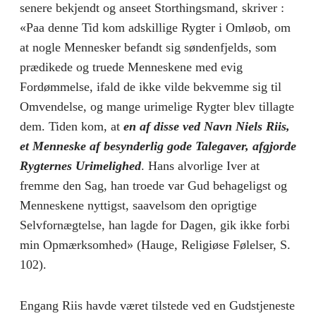
senere bekjendt og anseet Storthingsmand, skriver :
«Paa denne Tid kom adskillige Rygter i Omløob, om
at nogle Mennesker befandt sig søndenfjelds, som
prædikede og truede Menneskene med evig
Fordømmelse, ifald de ikke vilde bekvemme sig til
Omvendelse, og mange urimelige Rygter blev tillagte
dem. Tiden kom, at
en af disse ved Navn Niels Riis,
et Menneske af besynderlig gode Talegaver, afgjorde
Rygternes Urimelighed
. Hans alvorlige Iver at
fremme den Sag, han troede var Gud behageligst og
Menneskene nyttigst, saavelsom den oprigtige
Selvfornægtelse, han lagde for Dagen, gik ikke forbi
min Opmærksomhed» (Hauge, Religiøse Følelser, S.
102).
Engang Riis havde været tilstede ved en Gudstjeneste