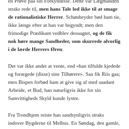
en Prøve paa sin Forkyndelse. Dette var Lægmanden
straks rede til,
men hans Tale lod ikke til at smage
de rationalistiske Herrer
. Schønheyder bød ham tie,
ikke længe efter at han var begyndt; men den
frimodige Prædikant vedblev desuagtet,
og de fik
nok høre mange Sandheder, som skurrede alvorlig
i de lærde Herrers Øren
.
Det var ikke andet at vente, end «han tilfulde kjedede
og forargede (disse) sine Tilhørere». Saa fik Riis gaa;
men Bispen forbød ham at give sig af med saadant
Arbeide, et Bud, han naturligvis ikke for sin
Samvittigheds Skyld kunde lystre.
Fra Trondhjem reiste han sandsynligvis straks
indover Bygderne til Melhus. En Søndag, den gamle,