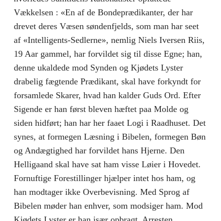
Vækkelsen : «En af de Bondeprædikanter, der har
drevet deres Væsen søndenfjelds, som man har seet
af «Intelligents-Sedlerne», nemlig Niels Iversen Riis,
19 Aar gammel, har forvildet sig til disse Egne; han,
denne ukaldede mod Synden og Kjødets Lyster
drabelig fægtende Prædikant, skal have forkyndt for
forsamlede Skarer, hvad han kalder Guds Ord. Efter
Sigende er han først bleven hæftet paa Molde og
siden hidført; han har her faaet Logi i Raadhuset. Det
synes, at formegen Læsning i Bibelen, formegen Bøn
og Andægtighed har forvildet hans Hjerne. Den
Helligaand skal have sat ham visse Løier i Hovedet.
Fornuftige Forestillinger hjælper intet hos ham, og
han modtager ikke Overbevisning. Med Sprog af
Bibelen møder han enhver, som modsiger ham. Mod
Kjødets Lyster er han især opbragt. Arresten