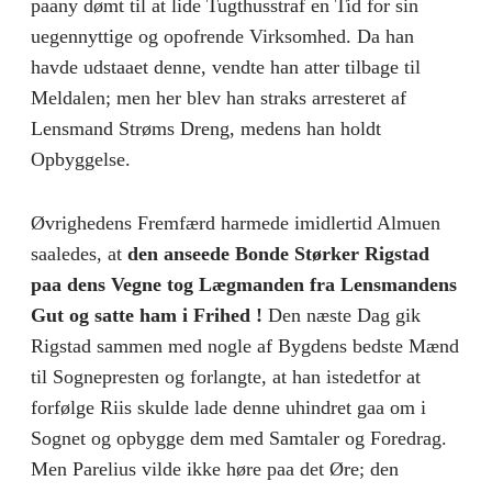
paany dømt til at lide Tugthusstraf en Tid for sin
uegennyttige og opofrende Virksomhed. Da han
havde udstaaet denne, vendte han atter tilbage til
Meldalen; men her blev han straks arresteret af
Lensmand Strøms Dreng, medens han holdt
Opbyggelse.
Øvrighedens Fremfærd harmede imidlertid Almuen
saaledes, at
den anseede Bonde Størker Rigstad
paa dens Vegne tog Lægmanden fra Lensmandens
Gut og satte ham i Frihed !
Den næste Dag gik
Rigstad sammen med nogle af Bygdens bedste Mænd
til Sognepresten og forlangte, at han istedetfor at
forfølge Riis skulde lade denne uhindret gaa om i
Sognet og opbygge dem med Samtaler og Foredrag.
Men Parelius vilde ikke høre paa det Øre; den