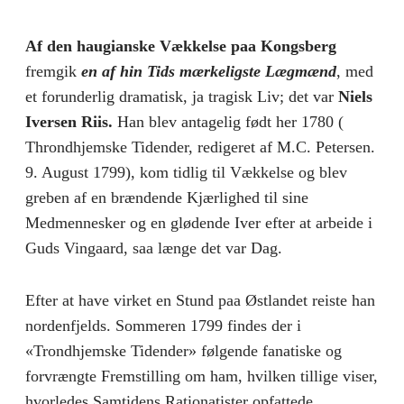
Af den haugianske Vækkelse paa Kongsberg
fremgik
en af hin Tids mærkeligste Lægmænd
, med
et forunderlig dramatisk, ja tragisk Liv; det var
Niels
Iversen Riis.
Han blev antagelig født her 1780 (
Throndhjemske Tidender, redigeret af M.C. Petersen.
9. August 1799), kom tidlig til Vækkelse og blev
greben af en brændende Kjærlighed til sine
Medmennesker og en glødende Iver efter at arbeide i
Guds Vingaard, saa længe det var Dag.
Efter at have virket en Stund paa Østlandet reiste han
nordenfjelds. Sommeren 1799 findes der i
«Trondhjemske Tidender» følgende fanatiske og
forvrængte Fremstilling om ham, hvilken tillige viser,
hvorledes Samtidens Rationatister opfattede