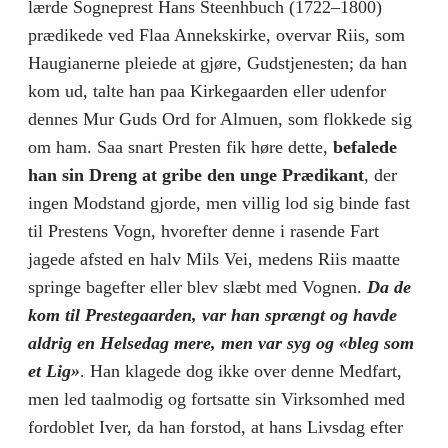
lærde Sogneprest Hans Steenhbuch (1722–1800)
prædikede ved Flaa Annekskirke, overvar Riis, som
Haugianerne pleiede at gjøre, Gudstjenesten; da han
kom ud, talte han paa Kirkegaarden eller udenfor
dennes Mur Guds Ord for Almuen, som flokkede sig
om ham. Saa snart Presten fik høre dette,
befalede
han sin Dreng at gribe den unge Prædikant
, der
ingen Modstand gjorde, men villig lod sig binde fast
til Prestens Vogn, hvorefter denne i rasende Fart
jagede afsted en halv Mils Vei, medens Riis maatte
springe bagefter eller blev slæbt med Vognen.
Da de
kom til Prestegaarden, var han sprængt og havde
aldrig en Helsedag mere, men var syg og «bleg som
et Lig»
. Han klagede dog ikke over denne Medfart,
men led taalmodig og fortsatte sin Virksomhed med
fordoblet Iver, da han forstod, at hans Livsdag efter