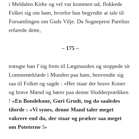
i Meldalen Kirke og vel var kommen ud, flokkede
Folket sig om ham, hvorfor han begyndte at tale til
Forsamlingen om Guds Vilje. Da Sogneprest Parelius
erfarede dette,
– 175 –
trængte han f¨sig frem til Lægmanden og stoppede sit
Lommetørklæde i Munden paa ham, henvendte sig
saa til Folket og sagde : «Her staar der brave Koner
og brave Mænd og hører paa denne Sludderprædiken
!
«En Bondekone, Guri Grudt, tog da saaledes
tilorde : «Vi synes, denne Mand taler meget
vakrere end du, der staar og præker saa meget
om Poteterne !»