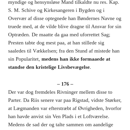
myndige og hensynsløse Mand tilkaldte nu res. Kap.
S. M. Schive og Kirkesangeren i Bygden og i
Overvær af disse optegnede han Bøndernes Navne og
truede med, at de vilde blive dragne til Ansvar for sin
Optræden. De maatte da gaa med uforrettet Sag;
Presten tabte dog mest paa, at han stillede sig
saaledes til Vækkelsen; fra den Stund af mistede han
sin Popularitet,
medens han ikke formaaede at
standse den kristelige Livsbevægelse
.
– 176 –
Der var dog fremdeles Rivninger mellem disse to
Parter. Da Riis senere var paa Rigstad, vidste Størker,
at Lægmanden var efterstræbt af Øvrigheden, hvorfor
han havde anvist sin Ven Plads i et Loftværelse.
Medens de sad der og talte sammen om aandelige