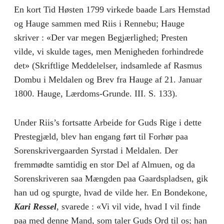
En kort Tid Høsten 1799 virkede baade Lars Hemstad
og Hauge sammen med Riis i Rennebu; Hauge
skriver : «Der var megen Begjærlighed; Presten
vilde, vi skulde tages, men Menigheden forhindrede
det» (Skriftlige Meddelelser, indsamlede af Rasmus
Dombu i Meldalen og Brev fra Hauge af 21. Januar
1800. Hauge, Lærdoms-Grunde. III. S. 133).
Under Riis’s fortsatte Arbeide for Guds Rige i dette
Prestegjæld, blev han engang ført til Forhør paa
Sorenskrivergaarden Syrstad i Meldalen. Der
fremmødte samtidig en stor Del af Almuen, og da
Sorenskriveren saa Mængden paa Gaardspladsen, gik
han ud og spurgte, hvad de vilde her. En Bondekone,
Kari Ressel
, svarede : «Vi vil vide, hvad I vil finde
paa med denne Mand, som taler Guds Ord til os; han