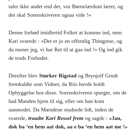
taler ikke andet end det, vor Børnelærdom lærer, og
det skal Sorenskriveren ogsaa vide !»
Denne forbød imidlertid Folket at komme ind, men
Kari svarede : «Det er jo en offentlig Thingstue, og
da mener jeg, vi har Ret til at gaa ind !» Og ind gik
de trods Forbudet.
Derefter blev
Størker Rigstad
og Brynjolf Grudt
fremkaldte som Vidner, da Riis havde holdt
Opbyggelse hos disse. Sorenskriveren spurgte, om de
bad Manden hjem til sig, eller om han kom
uanmodet. Da Mændene studsede lidt, inden de
svarede,
traadte Kari Ressel frem
og sagde :
«Jau,
dok ba ‘en hem aat dok, aa e ba ‘en hem aat me !»