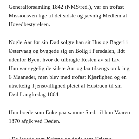
Generalforsamling 1842 (NMS/red.), var en trofast
Missionsven lige til det sidste og jævnlig Medlem af
Hovedbestyrelsen.
Nogle Aar før sin Død solgte han sit Hus og Bageri i
Østervaag og byggede sig en Bolig i Persdalen, lidt
udenfor Byen, hvor de tilbragte Resten av sit Liv.
Han var sygelig de sidste Aar og laa tilsengs omkring
6 Maaneder, men blev med trofast Kjærlighed og en
utrættelig Tjenstvillighed pleiet af Hustruen til sin
Død Langfredag 1864.
Hun boede som Enke paa samme Sted, til hun Vaaren
1870 afgik ved Døden.
«De levede som Kristne og døde som Kristne».