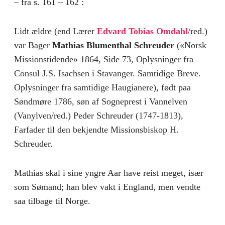
– fra s. 161 – 162 :
Lidt ældre (end Lærer
Edvard Tobias Omdahl
/red.)
var Bager
Mathias Blumenthal Schreuder
(«Norsk
Missionstidende» 1864, Side 73, Oplysninger fra
Consul J.S. Isachsen i Stavanger. Samtidige Breve.
Oplysninger fra samtidige Haugianere), født paa
Søndmøre 1786, søn af Sogneprest i Vannelven
(Vanylven/red.) Peder Schreuder (1747-1813),
Farfader til den bekjendte Missionsbiskop H.
Schreuder.
Mathias skal i sine yngre Aar have reist meget, især
som Sømand; han blev vakt i England, men vendte
saa tilbage til Norge.