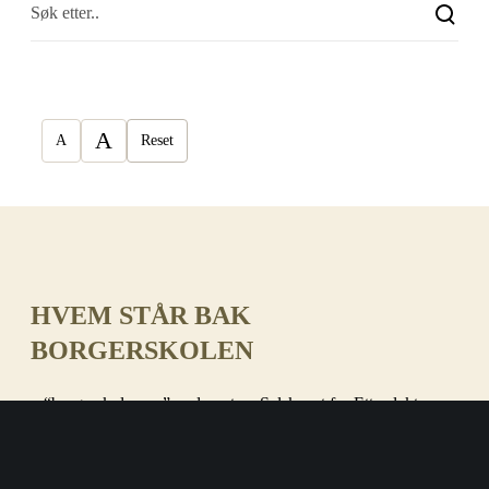
A
A
Reset
HVEM STÅR BAK
BORGERSKOLEN
– “borgerskolen.no” er drevet av Selskapet for Etterslekten.
Bak dette står Arvid Daastøl Høy. Han er historiker fra
Universitetet i Bergen. Med seg har han flere bidragsytere.