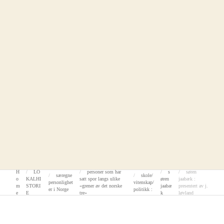
H
LO
personer som har
s
søren
særegne
skole/
o
KALHI
satt spor langs ulike
øren
jaabæk :
personlighet
vitenskap/
m
STORI
«grener av det norske
jaabæ
presentert av j.
er i Norge
politikk :
e
E
tre»
k
løvland