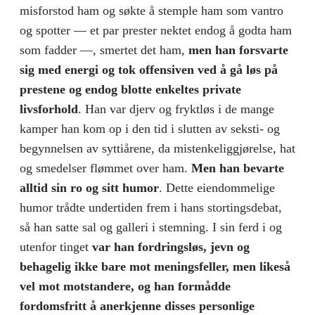
misforstod ham og søkte å stemple ham som vantro
og spotter — et par prester nektet endog å godta ham
som fadder —, smertet det ham,
men han forsvarte
sig med energi og tok offensiven ved å gå løs på
prestene og endog blotte enkeltes private
livsforhold
. Han var djerv og fryktløs i de mange
kamper han kom op i den tid i slut­ten av seksti- og
begynnelsen av syttiårene, da mistenkeliggjørelse, hat
og smedelser flømmet over ham.
Men han bevarte
alltid sin ro og sitt humor
. Dette eiendommelige
humor trådte undertiden frem i hans stortingsdebat,
så han satte sal og galleri i stemning. I sin ferd i og
utenfor tinget
var han fordringsløs, jevn og
behagelig ikke bare mot meningsfeller, men likeså
vel mot motstandere, og han formådde
fordomsfritt å anerkjenne disses personlige