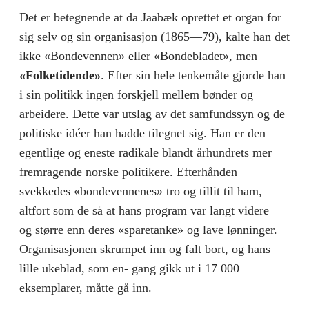
Det er betegnende at da Jaabæk oprettet et organ for
sig selv og sin organisasjon (1865—79), kalte han det
ikke «Bondeven­nen» eller «Bondebladet», men
«Folketidende»
. Efter sin hele tenkemåte gjorde han
i sin politikk ingen forskjell mellem bøn­der og
arbeidere. Dette var utslag av det samfundssyn og de
politiske idéer han hadde tilegnet sig. Han er den
egentlige og eneste radikale blandt århundrets mer
fremragende norske po­litikere. Efterhånden
svekkedes «bondevennenes» tro og tillit til ham,
altfort som de så at hans program var langt videre
og større enn deres «sparetanke» og lave lønninger.
Organisasjo­nen skrumpet inn og falt bort, og hans
lille ukeblad, som en- gang gikk ut i 17 000
eksemplarer, måtte gå inn.