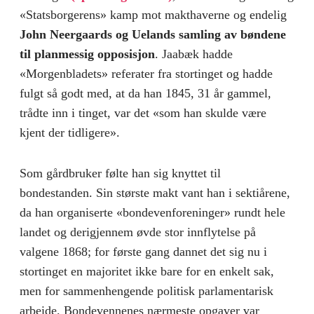
«Statsborge­rens» kamp mot makthaverne og endelig
John Neergaards og Uelands samling av bøndene
til planmessig opposisjon
. Jaabæk hadde
«Morgenbladets» referater fra stortinget og hadde
fulgt så godt med, at da han 1845, 31 år gammel,
trådte inn i tinget, var det «som han skulde være
kjent der tidligere».
Som gårdbruker følte han sig knyttet til
bondestanden. Sin største makt vant han i sektiårene,
da han organiserte «bondevenforeninger» rundt hele
landet og derigjennem øvde stor inn­flytelse på
valgene 1868; for første gang dannet det sig nu i
stortinget en majoritet ikke bare for en enkelt sak,
men for sammenhengende politisk parlamentarisk
arbeide. Bondeven­nenes nærmeste opgaver var