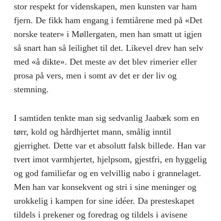
stor respekt for videnskapen, men kunsten var ham
fjern. De fikk ham engang i femtiårene med på «Det
norske teater» i Møllergaten, men han smatt ut igjen
så snart han så leilighet til det. Likevel drev han selv
med «å dikte». Det meste av det blev rimerier eller
prosa på vers, men i somt av det er der liv og
stemning.
I samtiden tenkte man sig sedvanlig Jaabæk som en
tørr, kold og hårdhjertet mann, smålig inntil
gjerrighet. Dette var et absolutt falsk billede. Han var
tvert imot varmhjertet, hjelp­som, gjestfri, en hyggelig
og god familiefar og en velvillig nabo i grannelaget.
Men han var konsekvent og stri i sine meninger og
urokkelig i kampen for sine idéer. Da presteskapet
tildels i prekener og foredrag og tildels i avisene