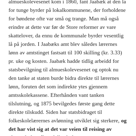
almueskolevesenet kom i 1860, fant Jaabæk at den la
for tunge byrder på lokalkommunene, der forholdene
for bøndene ofte var små og trange. Man må også
erindre at dette var før de Store reformer av vare
skattelover, da ennu de kommunale byr­der vesentlig
lå på jorden. I Jaabæks amt blev således lærernes
lønn av amtstinget fastsatt til 100 skilling (kr. 3.33)
pr. uke og kosten. Jaabæk hadde tidlig arbeidd for
statsbevilgning til almueskolevesenet og optok nu
den tanke at staten burde bidra direkte til lærernes
lønn, foruten det som indirekte ytes gjen­nem
amtsskolekassene. Efterhånden vant tanken
tilslutning, og 1875 bevilgedes første gang dette
direkte tilskudd. Siden har statsbidraget til
folkeskolelærernes avlønning utviklet sig sterkere,
og
det har vist sig at det var veien til reising av