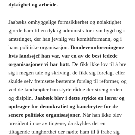
dyktighet og arbeide.
Jaabæks omhyggelige formsikkerhet og nøiaktighet
gjorde ham til en dyktig administrator i sin bygd og i
amtstinget, der han jevnlig var komitéformann, og i
hans politiske organisasjon.
Bondevennforeningene
hvis landssjef han var, var en av de best ledede
organisasjoner vi har hatt
. De fikk ikke lov til å bre
sig i megen tale og skriving, de fikk sig forelagt eller
skulde selv fremsette bestemte forslag til reformer, og
ved de landsmøter han styrte rådde der streng orden
og disiplin.
Jaabæk blev i dette stykke en lærer og
opdrager for demokratiet og bane­bryter for de
senere politiske organisasjoner.
Når han ikke blev
president i noe av tingene, da skyldes det en
tiltagende tunghørthet der nødte ham til å frabe sig