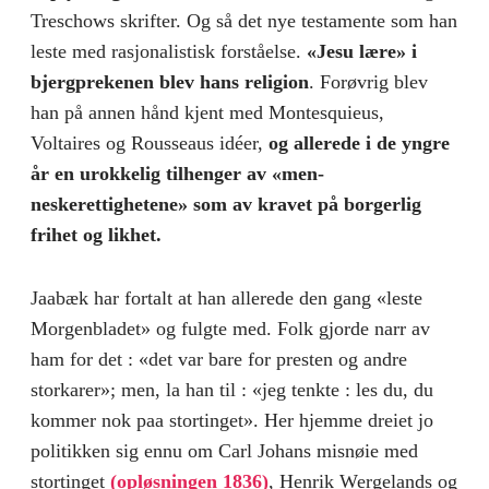
Treschows skrifter. Og så det nye testamente som han
leste med rasjonalistisk forståelse.
«Jesu lære» i
bjergprekenen blev hans religion
. Forøvrig blev
han på annen hånd kjent med Montesquieus,
Voltaires og Rousseaus idéer,
og allerede i de yngre
år en urokkelig tilhenger av «men­
neskerettighetene» som av kravet på borgerlig
frihet og likhet.
Jaabæk har fortalt at han allerede den gang «leste
Morgen­bladet» og fulgte med. Folk gjorde narr av
ham for det : «det var bare for presten og andre
storkarer»; men, la han til : «jeg tenkte : les du, du
kommer nok paa stortinget». Her hjemme dreiet jo
politikken sig ennu om Carl Johans misnøie med
stor­tinget
(opløsningen 1836)
, Henrik Wergelands og