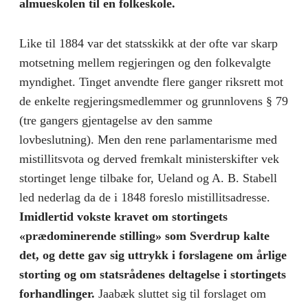
almueskolen til en folkeskole.
Like til 1884 var det statsskikk at der ofte var skarp
motset­ning mellem regjeringen og den folkevalgte
myndighet. Tinget anvendte flere ganger riksrett mot
de enkelte regjeringsmed­lemmer og grunnlovens § 79
(tre gangers gjentagelse av den samme
lovbeslutning). Men den rene parlamentarisme med
mistillitsvota og derved fremkalt ministerskifter vek
stortinget lenge tilbake for, Ueland og A. B. Stabell
led nederlag da de i 1848 foreslo mistillitsadresse.
Imidlertid vokste kravet om stor­tingets
«prædominerende stilling» som Sverdrup kalte
det, og dette gav sig uttrykk i forslagene om årlige
storting og om stats­rådenes deltagelse i stortingets
forhandlinger.
Jaabæk sluttet sig til forslaget om