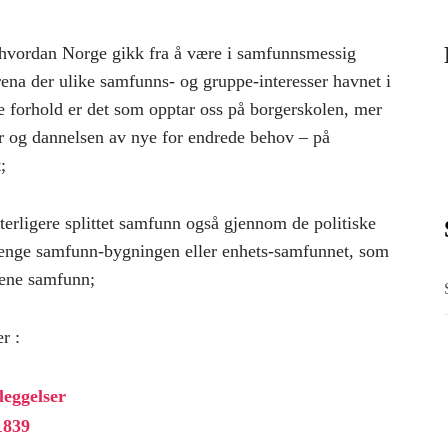
tå hvordan Norge gikk fra å være i samfunnsmessig
 arena der ulike samfunns- og gruppe-interesser havnet i
e forhold er det som opptar oss på borgerskolen, mer
r og dannelsen av nye for endrede behov – på
;
ytterligere splittet samfunn også gjennom de politiske
sprenge samfunn-bygningen eller enhets-samfunnet, som
gene samfunn;
r :
leggelser
1839