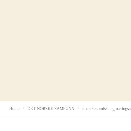
betydningen av
den n
Home
DET NORSKE SAMFUNN
den økonomiske og nærings