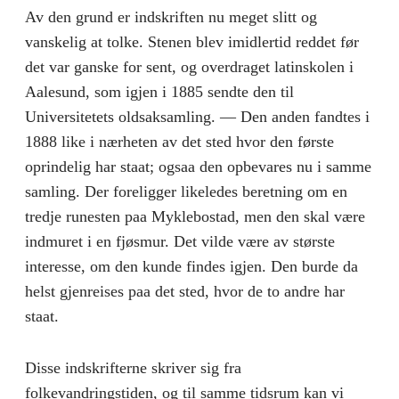
Av den grund er indskriften nu meget slitt og
vanskelig at tolke. Stenen blev imid­lertid reddet før
det var ganske for sent, og overdraget latinskolen i
Aalesund, som igjen i 1885 sendte den til
Universitetets oldsak­samling. — Den anden fandtes i
1888 like i nærheten av det sted hvor den første
oprindelig har staat; ogsaa den opbevares nu i sam­me
samling. Der foreligger likeledes beretning om en
tredje runesten paa Myklebostad, men den skal være
indmuret i en fjøsmur. Det vilde være av største
interesse, om den kunde findes igjen. Den burde da
helst gjenreises paa det sted, hvor de to andre har
staat.
Disse indskrifterne skriver sig fra
folkevandringstiden, og til sam­me tidsrum kan vi