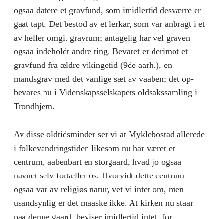
ogsaa datere et gravfund, som imidlertid desværre er
gaat tapt. Det bestod av et lerkar, som var anbragt i et
av heller omgit gravrum; antagelig har vel graven
ogsaa indeholdt andre ting. Bevaret er derimot et
gravfund fra ældre vikingetid (9de aarh.), en
mandsgrav med det vanlige sæt av vaaben; det op­
bevares nu i Videnskapsselskapets oldsakssamling i
Trondhjem.
Av disse oldtidsminder ser vi at Myklebostad allerede
i folke­vandringstiden likesom nu har været et
centrum, aabenbart en storgaard, hvad jo ogsaa
navnet selv fortæller os. Hvorvidt dette centrum
ogsaa var av religiøs natur, vet vi intet om, men
usandsynlig er det maaske ikke. At kirken nu staar
paa denne gaard, beviser imidlertid intet, for