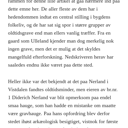
rammen for denne lille artikel at gaa nærmere ind paa
dette emne her. De aller fleste av dem har i
hedendommen indtat en central stilling i bygdens
folkeliv, og de har sat sig spor i større grupper av
oldtidsgrave end man ellers vanlig træffer. Fra en
gaard som Ulleland kjender man dog merkelig nok
ingen grave, men det er mulig at det skyldes
mangelfuld efterforskning. Nedskriveren herav har
saaledes endnu ikke været paa dette sted.
Heller ikke var det bekjendt at det paa Nerland i
Vistdalen fandtes oldtidsminder, men eieren av br.nr.
1 Diderich Nerland var blit opmerksom paa endel
smaa hauge, som han hadde en mistanke om maatte
være gravhauge. Paa hans opfordring blev derfor
stedet ihøst arkæologisk besigtiget, vistnok for første