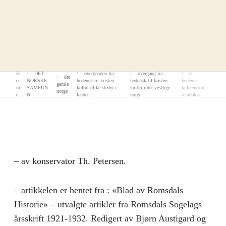
H
DET
overgangen fra
overgang fra
et
det
o
NORSKE
hedensk til kristen
hedensk til kristen
hedensk
gamle
m
SAMFUN
kultur ulike steder i
kultur i det vestlige
kultcentrum i
norge
e
N
landet
norge
vistdalen
– av konservator Th. Petersen.
– artikkelen er hentet fra : «Blad av Romsdals
Historie» – utvalgte artikler fra Romsdals Sogelags
årsskrift 1921-1932. Redigert av Bjørn Austigard og