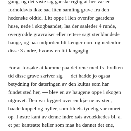
gang, og det viste sig ganske rigtig at her var en
forholdsvis ikke saa liten samling grave fra den
hedenske oldtid. Litt oppe i lien ovenfor gaardens
huse, nede i skogbaandet, laa der saaleder 4 runde,
overgrodde gravrøiser eller rettere sagt stenblandede
hauge, og paa indjorden litt længer nord og nedenfor
disse 3 andre, hvorav en litt langagtig.
For at forsøke at komme paa det rene med fra hvilken
tid disse grave skriver sig — det hadde jo ogsaa
betydning for dateringen av den kultus som har
fundet sted her, — blev en av haugene oppe i skogen
utgravet. Den var bygget over en kjærne av sten,
baade kuppel og hyller, som tildels tydelig var muret
op. I østre kant av denne indre røis avdækkedes bl. a.
et par kantsatte heller som maa ha dannet det ene,