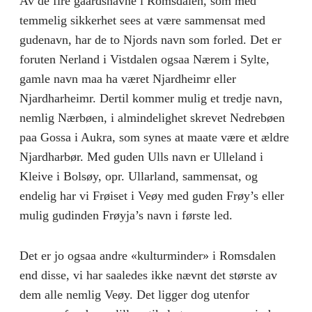
Av de fire gaardsnavne i Romsdalen, som med
temmelig sikkerhet sees at være sammensat med
gudenavn, har de to Njords navn som forled. Det er
foruten Nerland i Vistdalen ogsaa Nærem i Sylte,
gamle navn maa ha været Njardheimr eller
Njardharheimr. Dertil kommer mulig et tredje navn,
nemlig Nærbøen, i almindelighet skrevet Nedrebøen
paa Gossa i Aukra, som synes at maate være et ældre
Njardharbør. Med guden Ulls navn er Ulleland i
Kleive i Bolsøy, opr. Ullarland, sammensat, og
endelig har vi Frøiset i Veøy med guden Frøy’s eller
mulig gudinden Frøyja’s navn i første led.
Det er jo ogsaa andre «kulturminder» i Romsdalen
end disse, vi har saaledes ikke nævnt det største av
dem alle nemlig Veøy. Det ligger dog utenfor