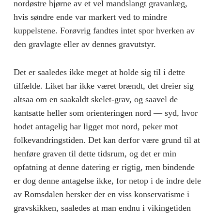
nordøstre hjørne av et vel mandslangt gravanlæg,
hvis søndre ende var markert ved to mindre
kuppelstene. Forøvrig fandtes intet spor hverken av
den gravlagte eller av den­nes gravutstyr.
Det er saaledes ikke meget at holde sig til i dette
tilfælde. Liket har ikke været brændt, det dreier sig
altsaa om en saakaldt skelet-grav, og saavel de
kantsatte heller som orienteringen nord — syd, hvor
hodet antagelig har ligget mot nord, peker mot
folkevandrings­tiden. Det kan derfor være grund til at
henføre graven til dette tidsrum, og det er min
opfatning at denne datering er rigtig, men bindende
er dog denne antagelse ikke, for netop i de indre dele
av Romsdalen hersker der en viss konservatisme i
gravskikken, saaledes at man endnu i vikingetiden