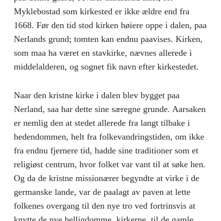
Myklebostad som kirkested er ikke ældre end fra
1668. Før den tid stod kirken høiere oppe i dalen, paa
Nerlands grund; tomten kan endnu paavises. Kirken,
som maa ha været en stavkirke, nævnes allerede i
middelalderen, og sognet fik navn efter kirkestedet.
Naar den kristne kirke i dalen blev bygget paa
Nerland, saa har dette sine særegne grunde. Aarsaken
er nemlig den at stedet allerede fra langt tilbake i
hedendommen, helt fra folkevandringstiden, om ikke
fra endnu fjernere tid, hadde sine traditioner som et
religiøst centrum, hvor folket var vant til at søke hen.
Og da de kristne missionærer begyndte at virke i de
germanske lande, var de paalagt av paven at lette
folkenes overgang til den nye tro ved fortrinsvis at
knytte de nye helligdomme, kirkerne, til de gamle