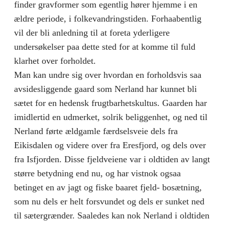
finder gravformer som egentlig hører hjemme i en
ældre periode, i folkevandringstiden. Forhaabentlig
vil der bli anledning til at foreta yderligere
undersøkelser paa dette sted for at komme til fuld
klarhet over forholdet.
Man kan undre sig over hvordan en forholdsvis saa
avsides­liggende gaard som Nerland har kunnet bli
sætet for en hedensk frugtbarhetskultus. Gaarden har
imidlertid en udmerket, solrik beliggenhet, og ned til
Nerland førte ældgamle færdselsveie dels fra
Eikisdalen og videre over fra Eresfjord, og dels over
fra Isfjorden. Disse fjeldveiene var i oldtiden av langt
større betydning end nu, og har vistnok ogsaa
betinget en av jagt og fiske baaret fjeld- bosætning,
som nu dels er helt forsvundet og dels er sunket ned
til sætergrænder. Saaledes kan nok Nerland i oldtiden