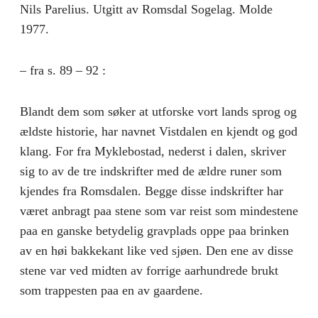
Nils Parelius. Utgitt av Romsdal Sogelag. Molde
1977.
– fra s. 89 – 92 :
Blandt dem som søker at utforske vort lands sprog og
ældste hi­storie, har navnet Vistdalen en kjendt og god
klang. For fra Myklebostad, nederst i dalen, skriver
sig to av de tre indskrifter med de ældre runer som
kjendes fra Romsdalen. Begge disse indskrifter har
været anbragt paa stene som var reist som mindestene
paa en ganske betydelig gravplads oppe paa brinken
av en høi bakkekant li­ke ved sjøen. Den ene av disse
stene var ved midten av forrige aarhundrede brukt
som trappesten paa en av gaardene.