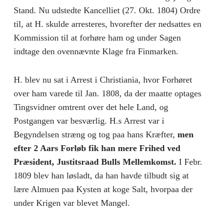
Stand. Nu udstedte Kancelliet (27. Okt. 1804) Ordre
til, at H. skulde arresteres, hvorefter der nedsattes en
Kommission til at forhøre ham og under Sagen
indtage den ovennævnte Klage fra Finmarken.
H. blev nu sat i Arrest i Christiania, hvor Forhøret
over ham varede til Jan. 1808, da der maatte optages
Tingsvidner omtrent over det hele Land, og
Postgangen var besværlig. H.s Arrest var i
Begyndelsen stræng og tog paa hans Kræfter,
men
efter 2 Aars Forløb fik han mere Frihed ved
Præsident, Justitsraad Bulls Mellemkomst.
I Febr.
1809 blev han løsladt, da han havde tilbudt sig at
lære Almuen paa Kysten at koge Salt, hvorpaa der
under Krigen var blevet Mangel.