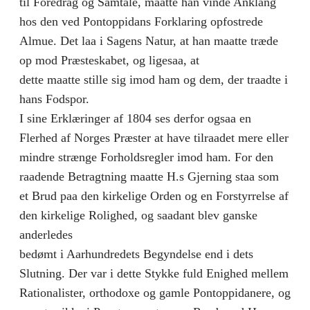
til Foredrag og Samtale, maatte han vinde Anklang
hos den ved Pontoppidans Forklaring opfostrede
Almue. Det laa i Sagens Natur, at han maatte træde
op mod Præsteskabet, og ligesaa, at
dette maatte stille sig imod ham og dem, der traadte i
hans Fodspor.
I sine Erklæringer af 1804 ses derfor ogsaa en
Flerhed af Norges Præster at have tilraadet mere eller
mindre strænge Forholdsregler imod ham. For den
raadende Betragtning maatte H.s Gjerning staa som
et Brud paa den kirkelige Orden og en Forstyrrelse af
den kirkelige Rolighed, og saadant blev ganske
anderledes
bedømt i Aarhundredets Begyndelse end i dets
Slutning. Der var i dette Stykke fuld Enighed mellem
Rationalister, orthodoxe og gamle Pontoppidanere, og