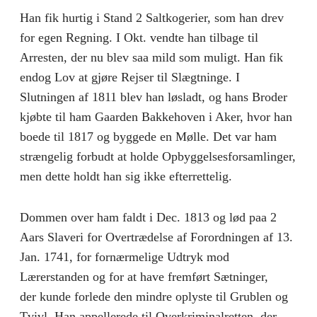
Han fik hurtig i Stand 2 Saltkogerier, som han drev
for egen Regning. I Okt. vendte han tilbage til
Arresten, der nu blev saa mild som muligt. Han fik
endog Lov at gjøre Rejser til Slægtninge. I
Slutningen af 1811 blev han løsladt, og hans Broder
kjøbte til ham Gaarden Bakkehoven i Aker, hvor han
boede til 1817 og byggede en Mølle. Det var ham
strængelig forbudt at holde Opbyggelsesforsamlinger,
men dette holdt han sig ikke efterrettelig.
Dommen over ham faldt i Dec. 1813 og lød paa 2
Aars Slaveri for Overtrædelse af Forordningen af 13.
Jan. 1741, for fornærmelige Udtryk mod
Lærerstanden og for at have fremført Sætninger,
der kunde forlede den mindre oplyste til Grublen og
Tvivl. Han appellerede til Overkriminalretten, der