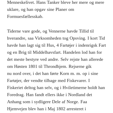
Menneskelivet. Hans Tanker bleve her mere og mere
uklare, og han opgav sine Planer om
Formuesfællesskab.
Tiderne vare gode, og Vennerne havde Tillid til
hverandre, saa Virksomheden tog Opsving. I kort Tid
havde han lagt sig til Hus, 4 Fartøjer i indenrigsk Fart
og en Brig til Middelhavsfart. Handelen lod han for
det meste bestyre ved andre. Selv rejste han allerede
om Høsten 1801 til Throndhjem. Rejserne gik
nu nord over, i det han førte Korn m. m. op i sine
Fartøjer, der vendte tilbage med Fiskevarer. I
Fiskeriet deltog han selv, og i Hviletimerne holdt han
Foredrag. Han fandt ellers ikke i Nordland det
Anhang som i sydligere Dele af Norge. Faa
Hjemvejen blev han i Maj 1802 arresteret i