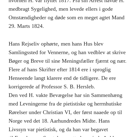
hvorhen H. var flyttet 1817. Fra sin Arrest havde H.
medbragt Sygelighed, men levede ellers i gode
Omstændigheder og døde som en meget agtet Mand
29. Marts 1824.
Hans Rejseliv ophørte, men hans Hus blev
Samlingssted for Vennerne, og han vedblev at skrive
Bøger og Breve til sine Meningsfæller fjærnt og nær.
Flere af hans Skrifter efter 1814 ere i sproglig
Henseende langt klarere end de tidligere. De ere
korrigerede af Professor S. B. Hersleb.
Den ved H. vakte Bevægelse har sin Sammenhæng
med Levningerne fra de pietistiske og herrnhutiske
Rørelser under Christian VI, der først naaede op til
Norge ved det 18. Aarhundredes Midte. Hans
Livssyn var pietistisk, og da han var begavet