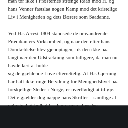
man tør ikke i Præsternes strænge Raad mod H. og
hans Venner fastslaa nogen Kamp mod det kristelige
Liv i Menigheden og dets Bærere som Saadanne.
Ved H.s Arrest 1804 standsede de omvandrende
Prædikanters Virksomhed, og naar den efter hans
Domfældelse blev gjenoptagen, fik den ikke paa
langt nær den Udstrækning som tidligere, da man nu
havde lært at holde
sig de gjældende Love efterrettelig. At H.s Gjerning
har haft ikke ringe Betydning for Menighedslivet paa
forskjellige Steder i Norge, er overflødigt at tilføje.
Dette gjælder dog næppe hans Skrifter – samtlige af
opbyggeligt Indhold –, hvori man efter den
Maade, hvorpaa de bleve til, maa finde hans
mundtlige Foredrag igjen.