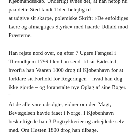
Kjøbmandsskab. Underligt synes det, at han netop nu
paa dette Sted fandt Tiden belejlig til
at udgive sit skarpe, polemiske Skrift: «De enfoldiges
Lære og afmægtiges Styrke» med haarde Udfald mod
Præsterne.
Han rejste nord over, og efter 7 Ugers Fængsel i
Throndhjem 1799 blev han sendt til sit Fødested,
hvorfra han Vaaren 1800 drog til Kjøbenhavn for at
forklare sit Forhold for Regeringen – hvad han dog
ikke gjorde – og foranstalte nye Oplag af sine Bøger.
¨
At de alle vare udsolgte, vidner om den Magt,
Bevægelsen havde faaet i Norge. I Kjøbenhavn
beskæftigede han 3 Bogtrykkerier og arbejdede selv
med. Om Høsten 1800 drog han tilbage.