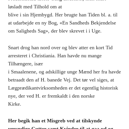
løsladt med Tilhold om at
blive i sin Hjembygd. Her brugte han Tiden bl. a. til
at udarbejde en ny Bog, «En Sandheds Bekjendelse
om Saligheds Sag», der blev skrevet i i Uge.
Snart drog han nord over og blev atter en kort Tid
arresteret i Christiania. Han havde nu mange
Tilhængere, især
i Smaalenene, og adskillige unge Mænd her fra havde
betraadt den af H. banede Vej. Det tør vel siges, at
Lægprædikantvirksomheden er det egentlig historisk
nye, der ved H. er fremkaldt i den norske
Kirke.
Her begik han et Misgreb ved at tilskynde
umyndige Gutter samt Kvinder til at gaa ud og