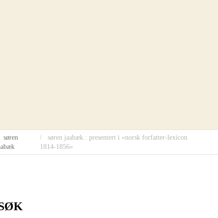
søren
søren jaabæk : presentert i «norsk forfatter-lexicon
aabæk
1814-1856»
SØK