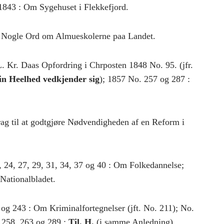
1843 : Om Sygehuset i Flekkefjord.
 : Nogle Ord om Almueskolerne paa Landet.
. Kr. Daas Opfordring i Chrposten 1848 No. 95. (jfr.
sin Heelhed vedkjender sig
); 1857 No. 257 og 287 :
rag til at godtgjøre Nødvendigheden af en Reform i
, 24, 27, 29, 31, 34, 37 og 40 : Om Folkedannelse;
Nationalbladet.
 og 243 : Om Kriminalfortegnelser (jft. No. 211); No.
 258, 263 og 289 :
Til. H.
(i samme Anledning).