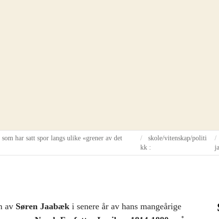
 som har satt spor langs ulike «grener av det
skole/vitenskap/politi
kk :
j
on av
Søren Jaabæk
i senere år av hans mangeårige