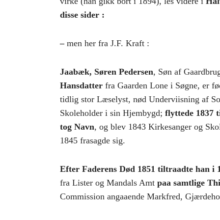
virke (han gikk bort i 1894), les videre i
Hal
disse sider :
–
men her fra J.F. Kraft :
Jaabæk, Søren Pedersen
, Søn af Gaardbru
Hansdatter
fra Gaarden Lone i Søgne, er fø
tidlig stor Læselyst, nød Underviisning af
Skoleholder i sin Hjembygd;
flyttede 1837
tog Navn
, og blev 1843 Kirkesanger og Sko
1845 frasagde sig.
Efter Faderens Død 1851 tiltraadte han i
fra Lister og Mandals Amt
paa samtlige Th
Commission angaaende Markfred, Gjærdehol