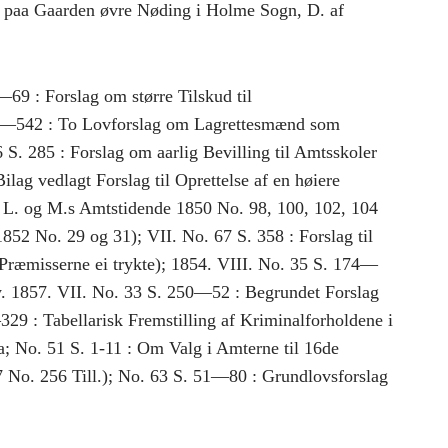
t paa Gaarden øvre Nøding i Holme Sogn, D. af
—69 : Forslag om større Tilskud til
33—542 : To Lovforslag om Lagrettesmænd som
. 285 : Forslag om aarlig Bevilling til Amtsskoler
lag vedlagt Forslag til Oprettelse af en høiere
i L. og M.s Amtstidende 1850 No. 98, 100, 102, 104
852 No. 29 og 31); VII. No. 67 S. 358 : Forslag til
 (Præmisserne ei trykte); 1854. VIII. No. 35 S. 174—
ry. 1857. VII. No. 33 S. 250—52 : Begrundet Forslag
329 : Tabellarisk Fremstilling af Kriminalforholdene i
; No. 51 S. 1-11 : Om Valg i Amterne til 16de
7 No. 256 Till.); No. 63 S. 51—80 : Grundlovsforslag