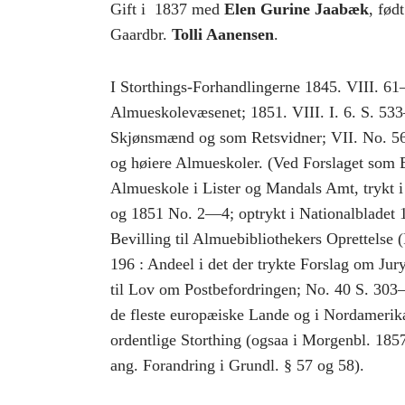
Gift i 1837 med
Elen Gurine Jaabæk
, fød
Gaardbr.
Tolli Aanensen
.
I Storthings-Forhandlingerne 1845. VIII. 61
Almueskolevæsenet; 1851. VIII. I. 6. S. 5
Skjønsmænd og som Retsvidner; VII. No. 56 S
og høiere Almueskoler. (Ved Forslaget som Bi
Almueskole i Lister og Mandals Amt, trykt 
og 1851 No. 2—4; optrykt i Nationalbladet 1
Bevilling til Almuebibliothekers Oprettelse
196 : Andeel i det der trykte Forslag om Ju
til Lov om Postbefordringen; No. 40 S. 303–
de fleste europæiske Lande og i Nordamerika
ordentlige Storthing (ogsaa i Morgenbl. 185
ang. Forandring i Grundl. § 57 og 58).