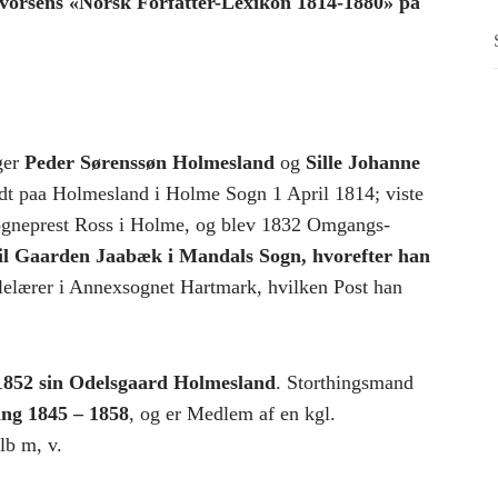
vorsens «Norsk Forfatter-Lexikon 1814-1880» på
ger
Peder Sørenssøn Holmesland
og
Sille Johanne
dt paa Holmesland i Holme Sogn 1 April 1814; viste
 Sogneprest Ross i Holme, og blev 1832 Omgangs-
 til Gaarden Jaabæk i Mandals Sogn, hvorefter han
lelærer i Annexsognet Hartmark, hvilken Post han
 1852 sin Odelsgaard Holmesland
. Storthingsmand
ing 1845 – 1858
, og er Medlem af en kgl.
b m, v.