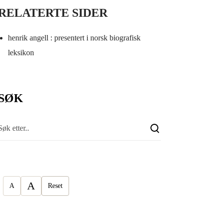
RELATERTE SIDER
henrik angell : presentert i norsk biografisk
leksikon
SØK
A
A
Reset