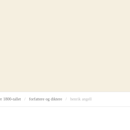
e
s
e
a
r
c
h
m
o
d
a
l
r 1800-tallet
forfattere og diktere
henrik angell