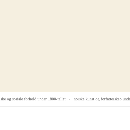
henrik angell
iske og sosiale forhold under 1800-tallet
norske kunst og forfatterskap unde