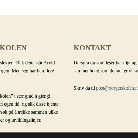
SKOLEN
KONTAKT
slekten. Bak dette står Arvid
Dersom du som leser har tilgang t
ergen. Med seg har han flere
sammenheng som denne, er vi svært
Skriv da til
post@borgerskolen.n
olen” i stor grad å gjengi
in egen tid, og slik disse kjente
forsøk på å trekke sammen ulike
r og utviklingslinjer.