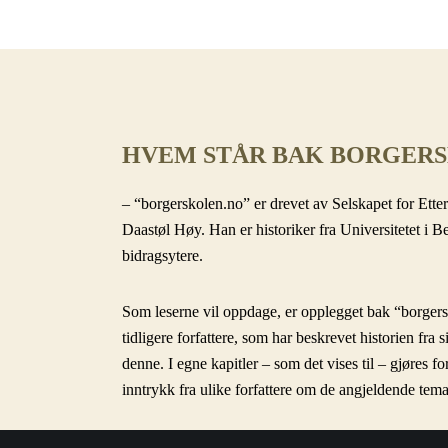
HVEM STÅR BAK BORGER
– “borgerskolen.no” er drevet av Selskapet for Etter
Daastøl Høy. Han er historiker fra Universitetet i B
bidragsytere.
Som leserne vil oppdage, er opplegget bak “borgersk
tidligere forfattere, som har beskrevet historien fra s
denne. I egne kapitler – som det vises til – gjøres 
inntrykk fra ulike forfattere om de angjeldende temae