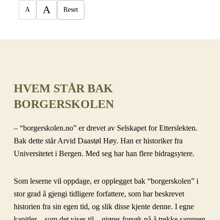
A
A
Reset
HVEM STÅR BAK
BORGERSKOLEN
– “borgerskolen.no” er drevet av Selskapet for Etterslekten.
Bak dette står Arvid Daastøl Høy. Han er historiker fra
Universitetet i Bergen. Med seg har han flere bidragsytere.
Som leserne vil oppdage, er opplegget bak “borgerskolen” i
stor grad å gjengi tidligere forfattere, som har beskrevet
historien fra sin egen tid, og slik disse kjente denne. I egne
kapitler – som det vises til – gjøres forsøk på å trekke sammen