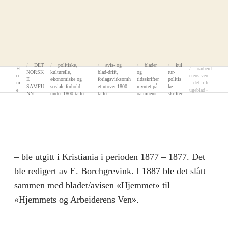
DET
politiske,
avis- og
blader
kul
H
«arbeid
NORSK
kulturelle,
blad-drift,
og
tur-
o
erens ven
E
økonomiske og
forlagsvirksomh
tidsskrifter
politis
m
– det lille
SAMFU
sosiale forhold
et utover 1800-
myntet på
ke
e
ugeblad»
NN
under 1800-tallet
tallet
«almuen»
skrifter
– ble utgitt i Kristiania i perioden 1877 – 1877. Det
ble redigert av E. Borchgrevink. I 1887 ble det slått
sammen med bladet/avisen «Hjemmet» til
«Hjemmets og Arbeiderens Ven».