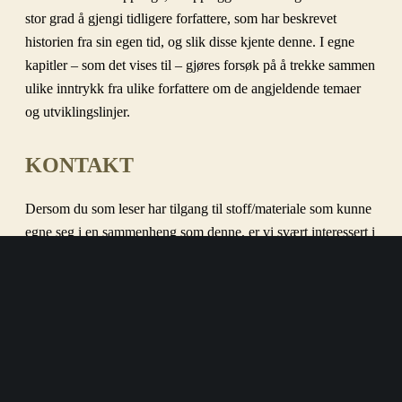
stor grad å gjengi tidligere forfattere, som har beskrevet
historien fra sin egen tid, og slik disse kjente denne. I egne
kapitler – som det vises til – gjøres forsøk på å trekke sammen
ulike inntrykk fra ulike forfattere om de angjeldende temaer
og utviklingslinjer.
KONTAKT
Dersom du som leser har tilgang til stoff/materiale som kunne
egne seg i en sammenheng som denne, er vi svært interessert i
å høre fra deg.
Skriv da til
post@borgerskolen.no
.