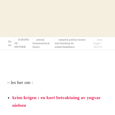
EUROPEI
politisk
europeisk politisk historie
krim-
Ho
SK
historie/political
med betydning for
krigen i
me
HISTORIE
history
norden/skandinavia
1853-54
– les her om :
krim-krigen : en kort betraktning av yngvar
nielsen