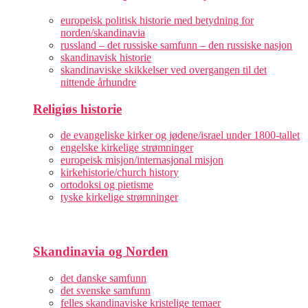
europeisk politisk historie med betydning for
norden/skandinavia
russland – det russiske samfunn – den russiske nasjon
skandinavisk historie
skandinaviske skikkelser ved overgangen til det
nittende århundre
Religiøs historie
de evangeliske kirker og jødene/israel under 1800-tallet
engelske kirkelige strømninger
europeisk misjon/internasjonal misjon
kirkehistorie/church history
ortodoksi og pietisme
tyske kirkelige strømninger
Skandinavia og Norden
det danske samfunn
det svenske samfunn
felles skandinaviske kristelige temaer