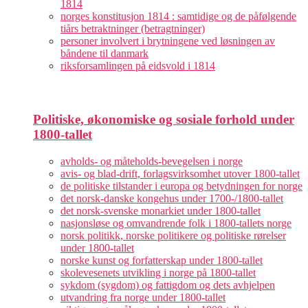
1814
norges konstitusjon 1814 : samtidige og de påfølgende
tiårs betraktninger (betragtninger)
personer involvert i brytningene ved løsningen av
båndene til danmark
riksforsamlingen på eidsvold i 1814
Politiske, økonomiske og sosiale forhold under
1800-tallet
avholds- og måteholds-bevegelsen i norge
avis- og blad-drift, forlagsvirksomhet utover 1800-tallet
de politiske tilstander i europa og betydningen for norge
det norsk-danske kongehus under 1700-/1800-tallet
det norsk-svenske monarkiet under 1800-tallet
nasjonsløse og omvandrende folk i 1800-tallets norge
norsk politikk, norske politikere og politiske rørelser
under 1800-tallet
norske kunst og forfatterskap under 1800-tallet
skolevesenets utvikling i norge på 1800-tallet
sykdom (sygdom) og fattigdom og dets avhjelpen
utvandring fra norge under 1800-tallet