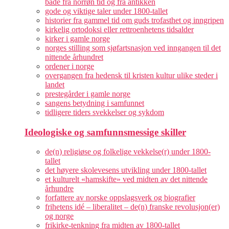
både fra norrøn tid og fra antikken
gode og viktige taler under 1800-tallet
historier fra gammel tid om guds trofasthet og inngripen
kirkelig ortodoksi eller rettroenhetens tidsalder
kirker i gamle norge
norges stilling som sjøfartsnasjon ved inngangen til det
nittende århundret
ordener i norge
overgangen fra hedensk til kristen kultur ulike steder i
landet
prestegårder i gamle norge
sangens betydning i samfunnet
tidligere tiders svekkelser og sykdom
Ideologiske og samfunnsmessige skiller
de(n) religiøse og folkelige vekkelse(r) under 1800-
tallet
det høyere skolevesens utvikling under 1800-tallet
et kulturelt «hamskifte» ved midten av det nittende
århundre
forfattere av norske oppslagsverk og biografier
frihetens idé – liberalitet – de(n) franske revolusjon(er)
og norge
frikirke-tenkning fra midten av 1800-tallet