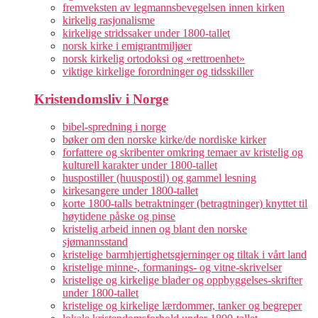
fremveksten av legmannsbevegelsen innen kirken
kirkelig rasjonalisme
kirkelige stridssaker under 1800-tallet
norsk kirke i emigrantmiljøer
norsk kirkelig ortodoksi og «rettroenhet»
viktige kirkelige forordninger og tidsskiller
Kristendomsliv i Norge
bibel-spredning i norge
bøker om den norske kirke/de nordiske kirker
forfattere og skribenter omkring temaer av kristelig og
kulturell karakter under 1800-tallet
huspostiller (huuspostil) og gammel lesning
kirkesangere under 1800-tallet
korte 1800-talls betraktninger (betragtninger) knyttet til
høytidene påske og pinse
kristelig arbeid innen og blant den norske
sjømannsstand
kristelige barmhjertighetsgjerninger og tiltak i vårt land
kristelige minne-, formanings- og vitne-skrivelser
kristelige og kirkelige blader og oppbyggelses-skrifter
under 1800-tallet
kristelige og kirkelige lærdommer, tanker og begreper