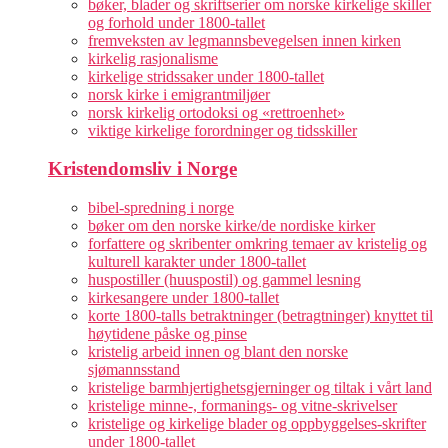
bøker, blader og skriftserier om norske kirkelige skiller
og forhold under 1800-tallet
fremveksten av legmannsbevegelsen innen kirken
kirkelig rasjonalisme
kirkelige stridssaker under 1800-tallet
norsk kirke i emigrantmiljøer
norsk kirkelig ortodoksi og «rettroenhet»
viktige kirkelige forordninger og tidsskiller
Kristendomsliv i Norge
bibel-spredning i norge
bøker om den norske kirke/de nordiske kirker
forfattere og skribenter omkring temaer av kristelig og
kulturell karakter under 1800-tallet
huspostiller (huuspostil) og gammel lesning
kirkesangere under 1800-tallet
korte 1800-talls betraktninger (betragtninger) knyttet til
høytidene påske og pinse
kristelig arbeid innen og blant den norske
sjømannsstand
kristelige barmhjertighetsgjerninger og tiltak i vårt land
kristelige minne-, formanings- og vitne-skrivelser
kristelige og kirkelige blader og oppbyggelses-skrifter
under 1800-tallet