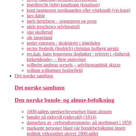
ingelbrecht (igbt) knudssøn (knudson)
knut rasmussen nordgaarden eller viseknudt (vis-knut)
lars dahle
niels hertzberg – sogneprest og prost
niels treschows selvbiografi
olai skullerud
ole langeland
peder estensen : skolelærer i stjørdalen
rector frederik (fredrich) christian holberg arentz
res.kap. hans jespersens dagbøker : referert i «luthersk
kirketidende» – flere utgivelser
wilhelm andreas wexels – selvbiographisk skizze
willum willumsen hodnefjeld
Det norske samfunn
Det norske samfunn
Den norske bonde- og almue-befolkning
1800-tallets rørelser/bevegelser blant almuen
bønder på eidsvoll (eidsvold) (1814)
dannelsen av «reformforeningen» på storthinget i 1859
markante personer blant vår bondebefolkning innen
politisk virksomhet utover 1800-tallet