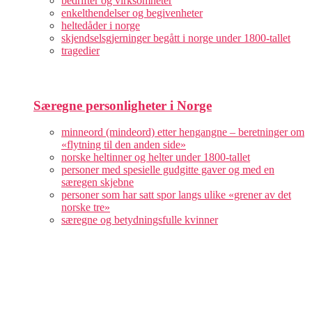
bedrifter og virksomheter
enkelthendelser og begivenheter
heltedåder i norge
skjendselsgjerninger begått i norge under 1800-tallet
tragedier
Særegne personligheter i Norge
minneord (mindeord) etter hengangne – beretninger om
«flytning til den anden side»
norske heltinner og helter under 1800-tallet
personer med spesielle gudgitte gaver og med en
særegen skjebne
personer som har satt spor langs ulike «grener av det
norske tre»
særegne og betydningsfulle kvinner