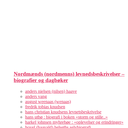
Nordmænds (nordmenns) levnedsbeskrivelser –
biografier og dagbøker
anders nielsen (nilsen) haave
anders vang
august weenaas (wenaas)
fredrik tobias knudsen
hans christian knudsens levnetsbeskrivelse
hans utbø : biografi i boken «storm og stille..»
harkel johnsen myhrebøe : «oplevelser og erindringer»
hovel (haavald) helseths selvbiografi