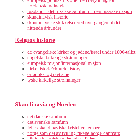
europeisk politisk historie med betydning for
norden/skandinavia
russland – det russiske samfunn – den russiske nasjon
skandinavisk historie
skandinaviske skikkelser ved overgangen til det
nittende århundre
Religiøs historie
de evangeliske kirker og jødene/israel under 1800-tallet
engelske kirkelige strømninger
europeisk misjon/internasjonal misjon
kirkehistorie/church history
ortodoksi og pietisme
tyske kirkelige strømninger
Skandinavia og Norden
det danske samfunn
det svenske samfunn
felles skandinaviske kristelige temaer
norge som del av tvilling-rikene norge-danmark
viktige historiske milepæler i felles