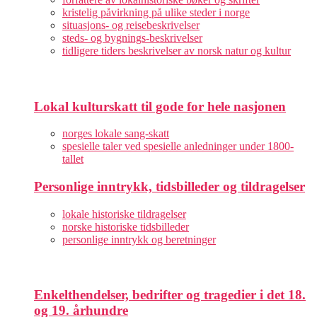
kristelig påvirkning på ulike steder i norge
situasjons- og reisebeskrivelser
steds- og bygnings-beskrivelser
tidligere tiders beskrivelser av norsk natur og kultur
Lokal kulturskatt til gode for hele nasjonen
norges lokale sang-skatt
spesielle taler ved spesielle anledninger under 1800-
tallet
Personlige inntrykk, tidsbilleder og tildragelser
lokale historiske tildragelser
norske historiske tidsbilleder
personlige inntrykk og beretninger
Enkelthendelser, bedrifter og tragedier i det 18.
og 19. århundre