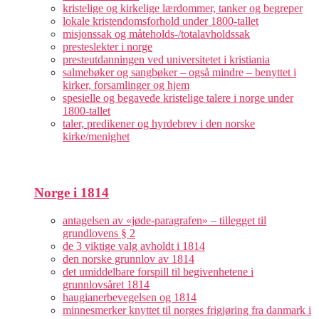
kristelige og kirkelige lærdommer, tanker og begreper
lokale kristendomsforhold under 1800-tallet
misjonssak og måteholds-/totalavholdssak
presteslekter i norge
presteutdanningen ved universitetet i kristiania
salmebøker og sangbøker – også mindre – benyttet i
kirker, forsamlinger og hjem
spesielle og begavede kristelige talere i norge under
1800-tallet
taler, predikener og hyrdebrev i den norske
kirke/menighet
Norge i 1814
antagelsen av «jøde-paragrafen» – tillegget til
grundlovens § 2
de 3 viktige valg avholdt i 1814
den norske grunnlov av 1814
det umiddelbare forspill til begivenhetene i
grunnlovsåret 1814
haugianerbevegelsen og 1814
minnesmerker knyttet til norges frigjøring fra danmark i