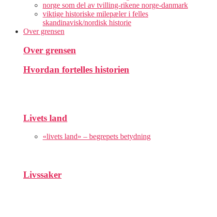
norge som del av tvilling-rikene norge-danmark
viktige historiske milepæler i felles
skandinavisk/nordisk historie
Over grensen
Over grensen
Hvordan fortelles historien
Livets land
«livets land» – begrepets betydning
Livssaker