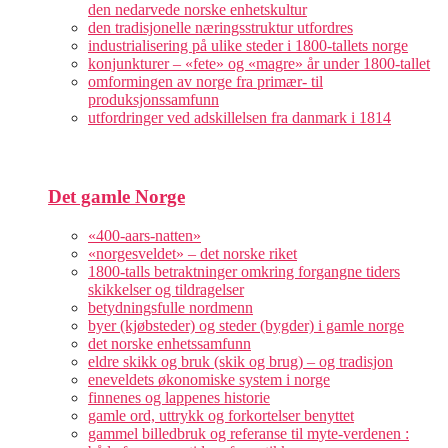
den nedarvede norske enhetskultur
den tradisjonelle næringsstruktur utfordres
industrialisering på ulike steder i 1800-tallets norge
konjunkturer – «fete» og «magre» år under 1800-tallet
omformingen av norge fra primær- til
produksjonssamfunn
utfordringer ved adskillelsen fra danmark i 1814
Det gamle Norge
«400-aars-natten»
«norgesveldet» – det norske riket
1800-talls betraktninger omkring forgangne tiders
skikkelser og tildragelser
betydningsfulle nordmenn
byer (kjøbsteder) og steder (bygder) i gamle norge
det norske enhetssamfunn
eldre skikk og bruk (skik og brug) – og tradisjon
eneveldets økonomiske system i norge
finnenes og lappenes historie
gamle ord, uttrykk og forkortelser benyttet
gammel billedbruk og referanse til myte-verdenen :