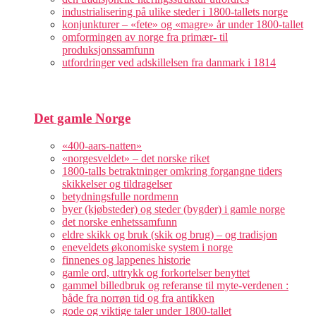
industrialisering på ulike steder i 1800-tallets norge
konjunkturer – «fete» og «magre» år under 1800-tallet
omformingen av norge fra primær- til
produksjonssamfunn
utfordringer ved adskillelsen fra danmark i 1814
Det gamle Norge
«400-aars-natten»
«norgesveldet» – det norske riket
1800-talls betraktninger omkring forgangne tiders
skikkelser og tildragelser
betydningsfulle nordmenn
byer (kjøbsteder) og steder (bygder) i gamle norge
det norske enhetssamfunn
eldre skikk og bruk (skik og brug) – og tradisjon
eneveldets økonomiske system i norge
finnenes og lappenes historie
gamle ord, uttrykk og forkortelser benyttet
gammel billedbruk og referanse til myte-verdenen :
både fra norrøn tid og fra antikken
gode og viktige taler under 1800-tallet