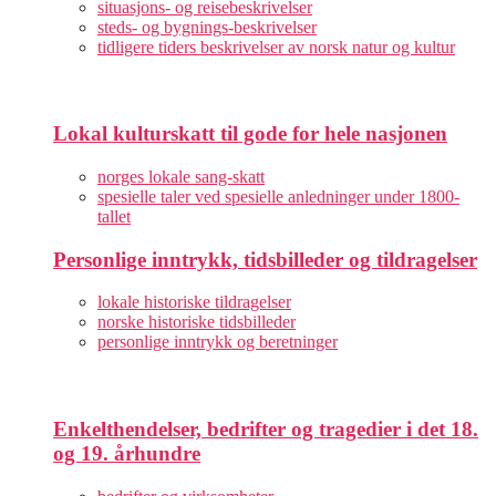
situasjons- og reisebeskrivelser
steds- og bygnings-beskrivelser
tidligere tiders beskrivelser av norsk natur og kultur
Lokal kulturskatt til gode for hele nasjonen
norges lokale sang-skatt
spesielle taler ved spesielle anledninger under 1800-
tallet
Personlige inntrykk, tidsbilleder og tildragelser
lokale historiske tildragelser
norske historiske tidsbilleder
personlige inntrykk og beretninger
Enkelthendelser, bedrifter og tragedier i det 18.
og 19. århundre