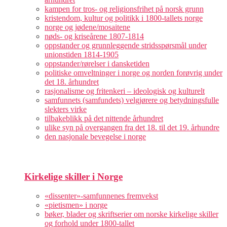
kampen for tros- og religionsfrihet på norsk grunn
kristendom, kultur og politikk i 1800-tallets norge
norge og jødene/mosaitene
nøds- og kriseårene 1807-1814
oppstander og grunnleggende stridsspørsmål under
unionstiden 1814-1905
oppstander/rørelser i dansketiden
politiske omveltninger i norge og norden forøvrig under
det 18. århundret
rasjonalisme og fritenkeri – ideologisk og kulturelt
samfunnets (samfundets) velgjørere og betydningsfulle
slekters virke
tilbakeblikk på det nittende århundret
ulike syn på overgangen fra det 18. til det 19. århundre
den nasjonale bevegelse i norge
Kirkelige skiller i Norge
«dissenter»-samfunnenes fremvekst
«pietismen» i norge
bøker, blader og skriftserier om norske kirkelige skiller
og forhold under 1800-tallet