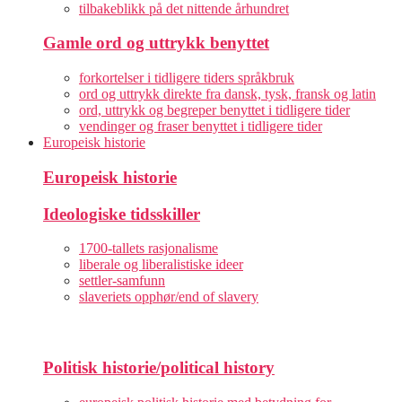
tilbakeblikk på det nittende århundret
Gamle ord og uttrykk benyttet
forkortelser i tidligere tiders språkbruk
ord og uttrykk direkte fra dansk, tysk, fransk og latin
ord, uttrykk og begreper benyttet i tidligere tider
vendinger og fraser benyttet i tidligere tider
Europeisk historie
Europeisk historie
Ideologiske tidsskiller
1700-tallets rasjonalisme
liberale og liberalistiske ideer
settler-samfunn
slaveriets opphør/end of slavery
Politisk historie/political history