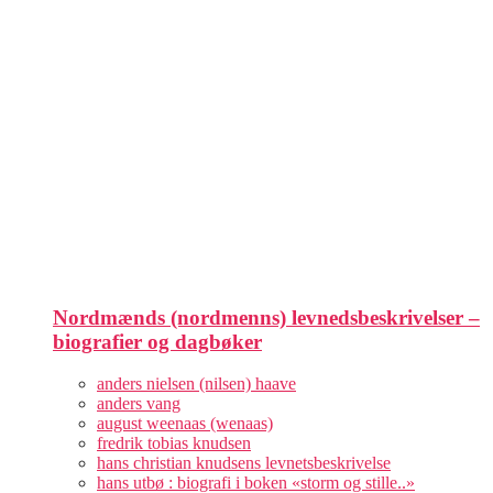
Nordmænds (nordmenns) levnedsbeskrivelser –
biografier og dagbøker
anders nielsen (nilsen) haave
anders vang
august weenaas (wenaas)
fredrik tobias knudsen
hans christian knudsens levnetsbeskrivelse
hans utbø : biografi i boken «storm og stille..»