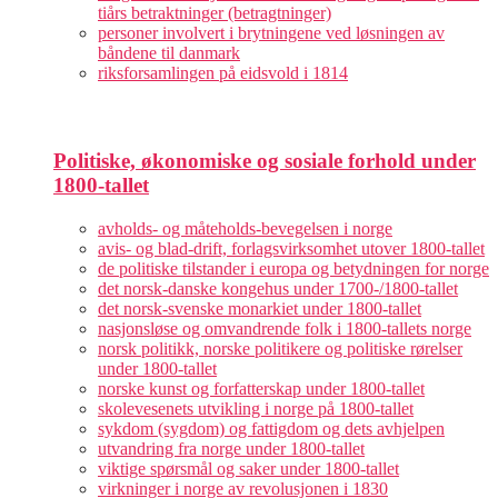
tiårs betraktninger (betragtninger)
personer involvert i brytningene ved løsningen av
båndene til danmark
riksforsamlingen på eidsvold i 1814
Politiske, økonomiske og sosiale forhold under
1800-tallet
avholds- og måteholds-bevegelsen i norge
avis- og blad-drift, forlagsvirksomhet utover 1800-tallet
de politiske tilstander i europa og betydningen for norge
det norsk-danske kongehus under 1700-/1800-tallet
det norsk-svenske monarkiet under 1800-tallet
nasjonsløse og omvandrende folk i 1800-tallets norge
norsk politikk, norske politikere og politiske rørelser
under 1800-tallet
norske kunst og forfatterskap under 1800-tallet
skolevesenets utvikling i norge på 1800-tallet
sykdom (sygdom) og fattigdom og dets avhjelpen
utvandring fra norge under 1800-tallet
viktige spørsmål og saker under 1800-tallet
virkninger i norge av revolusjonen i 1830