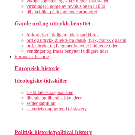
viktige spørsmål og saker under 1800-tallet
virkninger i norge av revolusjonen i 1830
tilbakeblikk på det nittende århundret
Gamle ord og uttrykk benyttet
forkortelser i tidligere tiders språkbruk
ord og uttrykk direkte fra dansk, tysk, fransk og latin
ord, uttrykk og begreper benyttet i tidligere tider
vendinger og fraser benyttet i tidligere tider
Europeisk historie
Europeisk historie
Ideologiske tidsskiller
1700-tallets rasjonalisme
liberale og liberalistiske ideer
settler-samfunn
slaveriets opphør/end of slavery
Politisk historie/political history