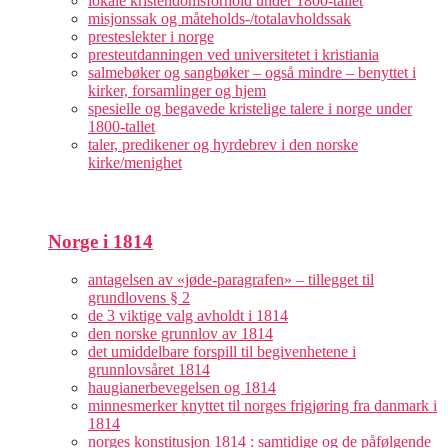
lokale kristendomsforhold under 1800-tallet
misjonssak og måteholds-/totalavholdssak
presteslekter i norge
presteutdanningen ved universitetet i kristiania
salmebøker og sangbøker – også mindre – benyttet i
kirker, forsamlinger og hjem
spesielle og begavede kristelige talere i norge under
1800-tallet
taler, predikener og hyrdebrev i den norske
kirke/menighet
Norge i 1814
antagelsen av «jøde-paragrafen» – tillegget til
grundlovens § 2
de 3 viktige valg avholdt i 1814
den norske grunnlov av 1814
det umiddelbare forspill til begivenhetene i
grunnlovsåret 1814
haugianerbevegelsen og 1814
minnesmerker knyttet til norges frigjøring fra danmark i
1814
norges konstitusjon 1814 : samtidige og de påfølgende