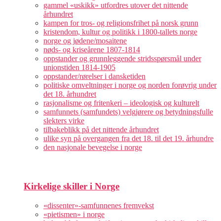
gammel «uskikk» utfordres utover det nittende
århundret
kampen for tros- og religionsfrihet på norsk grunn
kristendom, kultur og politikk i 1800-tallets norge
norge og jødene/mosaitene
nøds- og kriseårene 1807-1814
oppstander og grunnleggende stridsspørsmål under
unionstiden 1814-1905
oppstander/rørelser i dansketiden
politiske omveltninger i norge og norden forøvrig under
det 18. århundret
rasjonalisme og fritenkeri – ideologisk og kulturelt
samfunnets (samfundets) velgjørere og betydningsfulle
slekters virke
tilbakeblikk på det nittende århundret
ulike syn på overgangen fra det 18. til det 19. århundre
den nasjonale bevegelse i norge
Kirkelige skiller i Norge
«dissenter»-samfunnenes fremvekst
«pietismen» i norge