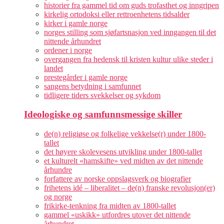
historier fra gammel tid om guds trofasthet og inngripen
kirkelig ortodoksi eller rettroenhetens tidsalder
kirker i gamle norge
norges stilling som sjøfartsnasjon ved inngangen til det
nittende århundret
ordener i norge
overgangen fra hedensk til kristen kultur ulike steder i
landet
prestegårder i gamle norge
sangens betydning i samfunnet
tidligere tiders svekkelser og sykdom
Ideologiske og samfunnsmessige skiller
de(n) religiøse og folkelige vekkelse(r) under 1800-
tallet
det høyere skolevesens utvikling under 1800-tallet
et kulturelt «hamskifte» ved midten av det nittende
århundre
forfattere av norske oppslagsverk og biografier
frihetens idé – liberalitet – de(n) franske revolusjon(er)
og norge
frikirke-tenkning fra midten av 1800-tallet
gammel «uskikk» utfordres utover det nittende
århundret