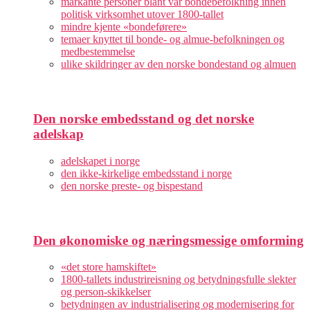
markante personer blant vår bondebefolkning innen
politisk virksomhet utover 1800-tallet
mindre kjente «bondeførere»
temaer knyttet til bonde- og almue-befolkningen og
medbestemmelse
ulike skildringer av den norske bondestand og almuen
Den norske embedsstand og det norske
adelskap
adelskapet i norge
den ikke-kirkelige embedsstand i norge
den norske preste- og bispestand
Den økonomiske og næringsmessige omforming
«det store hamskiftet»
1800-tallets industrireisning og betydningsfulle slekter
og person-skikkelser
betydningen av industrialisering og modernisering for