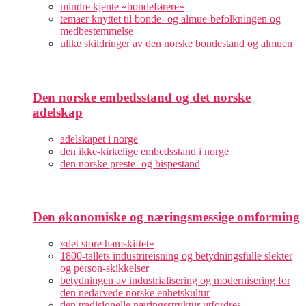
mindre kjente «bondeførere»
temaer knyttet til bonde- og almue-befolkningen og
medbestemmelse
ulike skildringer av den norske bondestand og almuen
Den norske embedsstand og det norske
adelskap
adelskapet i norge
den ikke-kirkelige embedsstand i norge
den norske preste- og bispestand
Den økonomiske og næringsmessige omforming
«det store hamskiftet»
1800-tallets industrireisning og betydningsfulle slekter
og person-skikkelser
betydningen av industrialisering og modernisering for
den nedarvede norske enhetskultur
den tradisjonelle næringsstruktur utfordres