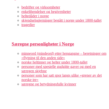
bedrifter og virksomheter
enkelthendelser og begivenheter
heltedåder i norge
skjendselsgjerninger begått i norge under 1800-tallet
tragedier
Særegne personligheter i Norge
minneord (mindeord) etter hengangne – beretninger om
«flytning til den anden side»
norske heltinner og helter under 1800-tallet
personer med spesielle gudgitte gaver og med en
særegen skjebne
personer som har satt spor langs ulike «grener av det
norske tre»
særegne og betydningsfulle kvinner