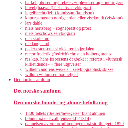
harkel johnsen myhrebøe : «oplevelser og erindringer»
hovel (haavald) helseths selvbiografi
ingelbrecht (igbt) knudssøn (knudson)
knut rasmussen nordgaarden eller viseknudt (vis-knut)
lars dahle
niels hertzberg – sogneprest og prost
niels treschows selvbiografi
olai skullerud
ole langeland
peder estensen : skolelærer i stjørdalen
rector frederik (fredrich) christian holberg arentz
res.kap. hans jespersens dagbøker : referert i «luthersk
kirketidende» – flere utgivelser
wilhelm andreas wexels – selvbiographisk skizze
willum willumsen hodnefjeld
Det norske samfunn
Det norske samfunn
Den norske bonde- og almue-befolkning
1800-tallets rørelser/bevegelser blant almuen
bønder på eidsvoll (eidsvold) (1814)
dannelsen av «reformforeningen» på storthinget i 1859