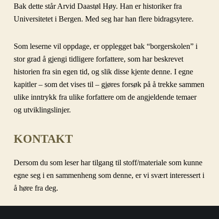
Bak dette står Arvid Daastøl Høy. Han er historiker fra
Universitetet i Bergen. Med seg har han flere bidragsytere.
Som leserne vil oppdage, er opplegget bak “borgerskolen” i
stor grad å gjengi tidligere forfattere, som har beskrevet
historien fra sin egen tid, og slik disse kjente denne. I egne
kapitler – som det vises til – gjøres forsøk på å trekke sammen
ulike inntrykk fra ulike forfattere om de angjeldende temaer
og utviklingslinjer.
KONTAKT
Dersom du som leser har tilgang til stoff/materiale som kunne
egne seg i en sammenheng som denne, er vi svært interessert i
å høre fra deg.
Skriv da til
post@borgerskolen.no
.