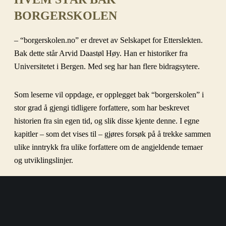
BORGERSKOLEN
– “borgerskolen.no” er drevet av Selskapet for Etterslekten.
Bak dette står Arvid Daastøl Høy. Han er historiker fra
Universitetet i Bergen. Med seg har han flere bidragsytere.
Som leserne vil oppdage, er opplegget bak “borgerskolen” i
stor grad å gjengi tidligere forfattere, som har beskrevet
historien fra sin egen tid, og slik disse kjente denne. I egne
kapitler – som det vises til – gjøres forsøk på å trekke sammen
ulike inntrykk fra ulike forfattere om de angjeldende temaer
og utviklingslinjer.
KONTAKT
Dersom du som leser har tilgang til stoff/materiale som kunne