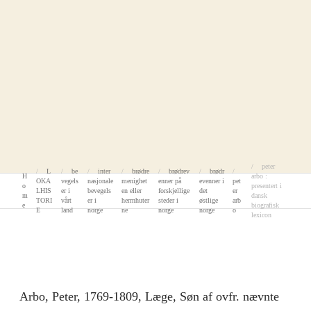
biografisk lexicon
peter
L
be
inter
brødre
brødrev
brødr
H
arbo :
OKA
vegels
nasjonale
menighet
enner på
evenner i
pet
o
presentert i
LHIS
er i
bevegels
en eller
forskjellige
det
er
m
dansk
TORI
vårt
er i
herrnhuter
steder i
østlige
arb
e
biografisk
E
land
norge
ne
norge
norge
o
lexicon
Arbo, Peter,
1769-1809, Læge, Søn af ovfr. nævnte