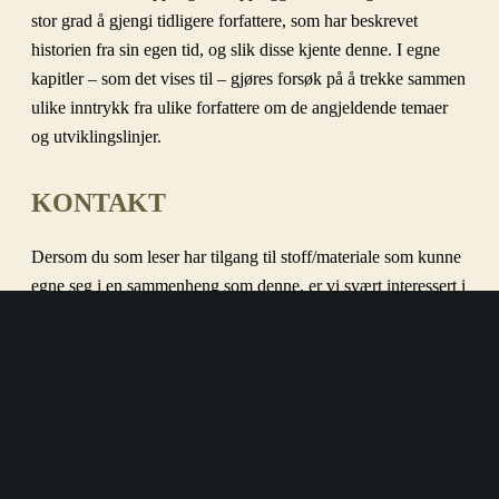
stor grad å gjengi tidligere forfattere, som har beskrevet
historien fra sin egen tid, og slik disse kjente denne. I egne
kapitler – som det vises til – gjøres forsøk på å trekke sammen
ulike inntrykk fra ulike forfattere om de angjeldende temaer
og utviklingslinjer.
KONTAKT
Dersom du som leser har tilgang til stoff/materiale som kunne
egne seg i en sammenheng som denne, er vi svært interessert i
å høre fra deg.
Skriv da til
post@borgerskolen.no
.