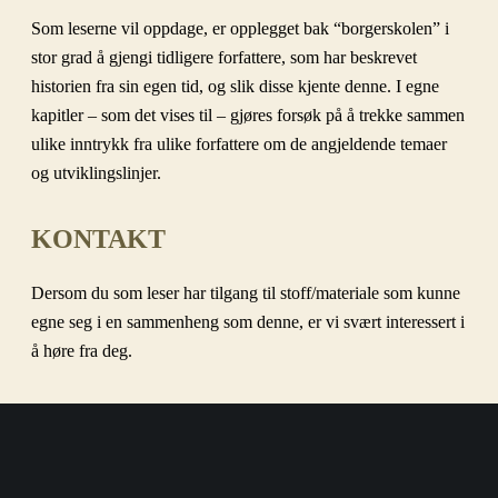
Som leserne vil oppdage, er opplegget bak “borgerskolen” i
stor grad å gjengi tidligere forfattere, som har beskrevet
historien fra sin egen tid, og slik disse kjente denne. I egne
kapitler – som det vises til – gjøres forsøk på å trekke sammen
ulike inntrykk fra ulike forfattere om de angjeldende temaer
og utviklingslinjer.
KONTAKT
Dersom du som leser har tilgang til stoff/materiale som kunne
egne seg i en sammenheng som denne, er vi svært interessert i
å høre fra deg.
Skriv da til
post@borgerskolen.no
.