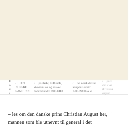
prins christian (kristian) august
H
prins
DET
politiske, kulturelle,
det norsk-danske
o
christian
NORSKE
økonomiske og sosiale
kongehus under
m
(kristian)
SAMFUNN
forhold under 1800-tallet
1700-/1800-tallet
e
august
– les om den danske prins Christian August her,
mannen som ble utnevnt til general i det