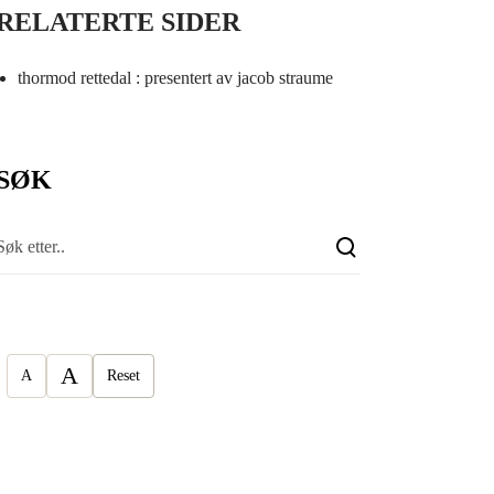
RELATERTE SIDER
thormod rettedal : presentert av jacob straume
SØK
A
A
Reset