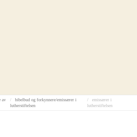
e
s
e
a
r
en
c
h
m
o
d
a
l
e av
bibelbud og forkynnere/emissærer i
emissærer i
lutherstiftelsen
lutherstiftelsen