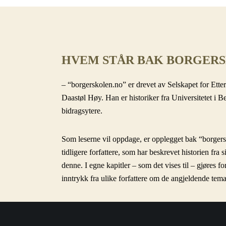
HVEM STÅR BAK BORGER
– “borgerskolen.no” er drevet av Selskapet for Etter
Daastøl Høy. Han er historiker fra Universitetet i B
bidragsytere.
Som leserne vil oppdage, er opplegget bak “borgersk
tidligere forfattere, som har beskrevet historien fra s
denne. I egne kapitler – som det vises til – gjøres 
inntrykk fra ulike forfattere om de angjeldende temae