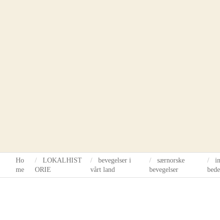
e
Ho
LOKALHIST
bevegelser i
særnorske
i
me
ORIE
vårt land
bevegelser
bede