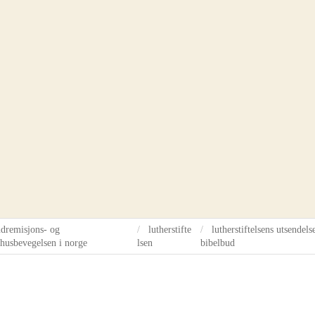
missærer i lutherstiftels
ndremisjons- og
lutherstifte
lutherstiftelsens utsendels
husbevegelsen i norge
lsen
bibelbud