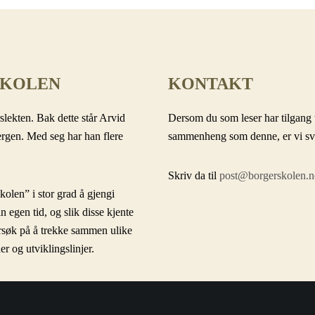
SKOLEN
KONTAKT
slekten. Bak dette står Arvid
Dersom du som leser har tilgang t
ergen. Med seg har han flere
sammenheng som denne, er vi svært
Skriv da til
post@borgerskolen.n
olen” i stor grad å gjengi
in egen tid, og slik disse kjente
forsøk på å trekke sammen ulike
r og utviklingslinjer.