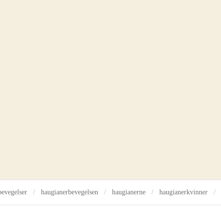
berthe canutte aarflot
bevegelser
haugianerbevegelsen
haugianerne
haugianerkvinner