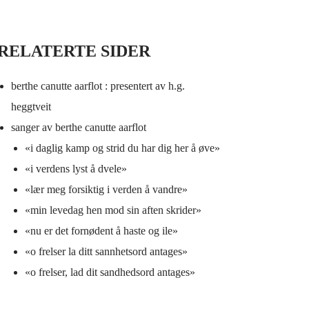
RELATERTE SIDER
berthe canutte aarflot : presentert av h.g.
heggtveit
sanger av berthe canutte aarflot
«i daglig kamp og strid du har dig her å øve»
«i verdens lyst å dvele»
«lær meg forsiktig i verden å vandre»
«min levedag hen mod sin aften skrider»
«nu er det fornødent å haste og ile»
«o frelser la ditt sannhetsord antages»
«o frelser, lad dit sandhedsord antages»