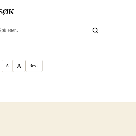
SØK
A
A
Reset