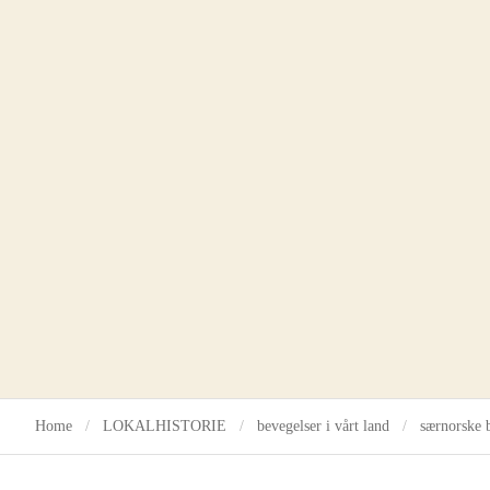
Home
LOKALHISTORIE
bevegelser i vårt land
særnorske 