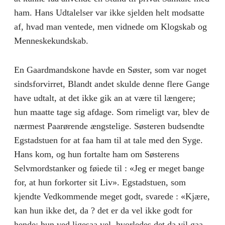
ham. Hans Udtalelser var ikke sjelden helt modsatte
af, hvad man ventede, men vidnede om Klogskab og
Menneskekundskab.
En Gaardmandskone havde en Søster, som var noget
sindsforvirret, Blandt andet skulde denne flere Gange
have udtalt, at det ikke gik an at være til længere;
hun maatte tage sig afdage. Som rimeligt var, blev de
nærmest Paarørende ængstelige. Søsteren budsendte
Egstadstuen for at faa ham til at tale med den Syge.
Hans kom, og hun fortalte ham om Søsterens
Selvmordstanker og føiede til : «Jeg er meget bange
for, at hun forkorter sit Liv». Egstadstuen, som
kjendte Vedkommende meget godt, svarede : «Kjære,
kan hun ikke det, da ? det er da vel ikke godt for
hende; hun ved ligesaa vel, hvorledes det da vil gaa,