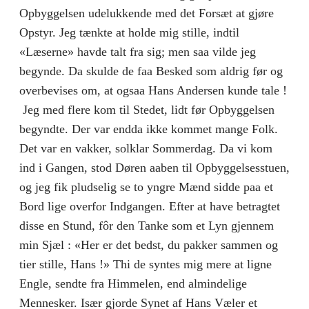
Opbyggelsen udelukkende med det Forsæt at gjøre
Opstyr. Jeg tænkte at holde mig stille, indtil
«Læserne» havde talt fra sig; men saa vilde jeg
begynde. Da skulde de faa Besked som aldrig før og
overbevises om, at ogsaa Hans Andersen kunde tale !
Jeg med flere kom til Stedet, lidt før Opbyggelsen
begyndte. Der var endda ikke kommet mange Folk.
Det var en vakker, solklar Sommerdag. Da vi kom
ind i Gangen, stod Døren aaben til Opbyggelsesstuen,
og jeg fik pludselig se to yngre Mænd sidde paa et
Bord lige overfor Indgangen. Efter at have betragtet
disse en Stund, fôr den Tanke som et Lyn gjennem
min Sjæl : «Her er det bedst, du pakker sammen og
tier stille, Hans !» Thi de syntes mig mere at ligne
Engle, sendte fra Himmelen, end almindelige
Mennesker. Især gjorde Synet af Hans Væler et