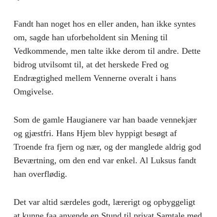
Fandt han noget hos en eller anden, han ikke syntes
om, sagde han uforbeholdent sin Mening til
Vedkommende, men talte ikke derom til andre. Dette
bidrog utvilsomt til, at det herskede Fred og
Endrægtighed mellem Vennerne overalt i hans
Omgivelse.
Som de gamle Haugianere var han baade vennekjær
og gjæstfri. Hans Hjem blev hyppigt besøgt af
Troende fra fjern og nær, og der manglede aldrig god
Beværtning, om den end var enkel. Al Luksus fandt
han overflødig.
Det var altid særdeles godt, lærerigt og opbyggeligt
at kunne faa anvende en Stund til privat Samtale med