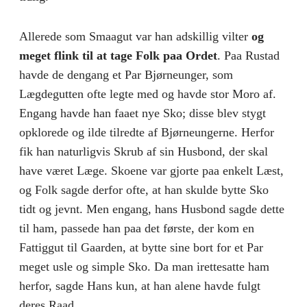
Allerede som Smaagut var han adskillig vilter
og
meget flink til at tage Folk paa Ordet
. Paa Rustad
havde de dengang et Par Bjørneunger, som
Lægdegutten ofte legte med og havde stor Moro af.
Engang havde han faaet nye Sko; disse blev stygt
opklorede og ilde tilredte af Bjørneungerne. Herfor
fik han naturligvis Skrub af sin Husbond, der skal
have været Læge. Skoene var gjorte paa enkelt Læst,
og Folk sagde derfor ofte, at han skulde bytte Sko
tidt og jevnt. Men engang, hans Husbond sagde dette
til ham, passede han paa det første, der kom en
Fattiggut til Gaarden, at bytte sine bort for et Par
meget usle og simple Sko. Da man irettesatte ham
herfor, sagde Hans kun, at han alene havde fulgt
deres Raad.