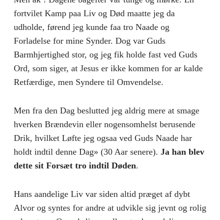
fortvilet Kamp paa Liv og Død maatte jeg da
udholde, førend jeg kunde faa tro Naade og
Forladelse for mine Synder. Dog var Guds
Barmhjertighed stor, og jeg fik holde fast ved Guds
Ord, som siger, at Jesus er ikke kommen for ar kalde
Retfærdige, men Syndere til Omvendelse.
Men fra den Dag beslutted jeg aldrig mere at smage
hverken Brændevin eller nogensomhelst berusende
Drik, hvilket Løfte jeg ogsaa ved Guds Naade har
holdt indtil denne Dag» (30 Aar senere).
Ja han blev
dette sit Forsæt tro indtil Døden
.
Hans aandelige Liv var siden altid præget af dybt
Alvor og syntes for andre at udvikle sig jevnt og rolig