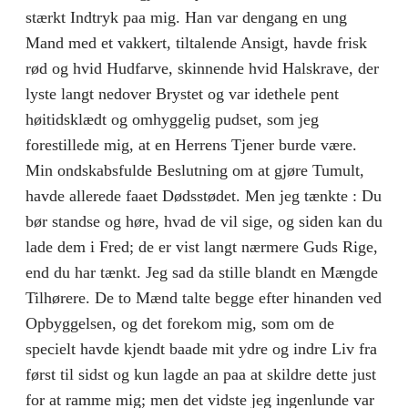
stærkt Indtryk paa mig. Han var dengang en ung
Mand med et vakkert, tiltalende Ansigt, havde frisk
rød og hvid Hudfarve, skinnende hvid Halskrave, der
lyste langt nedover Brystet og var idethele pent
høitidsklædt og omhyggelig pudset, som jeg
forestillede mig, at en Herrens Tjener burde være.
Min ondskabsfulde Beslutning om at gjøre Tumult,
havde allerede faaet Dødsstødet. Men jeg tænkte : Du
bør standse og høre, hvad de vil sige, og siden kan du
lade dem i Fred; de er vist langt nærmere Guds Rige,
end du har tænkt. Jeg sad da stille blandt en Mængde
Tilhørere. De to Mænd talte begge efter hinanden ved
Opbyggelsen, og det forekom mig, som om de
specielt havde kjendt baade mit ydre og indre Liv fra
først til sidst og kun lagde an paa at skildre dette just
for at ramme mig; men det vidste jeg ingenlunde var