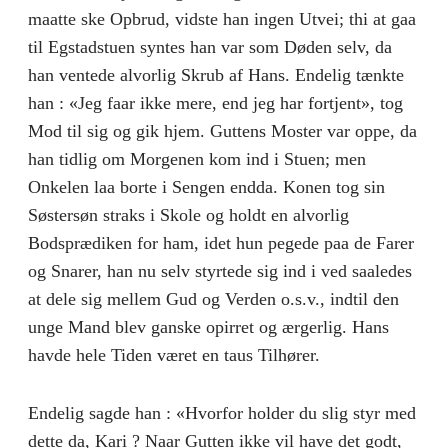
maatte ske Opbrud, vidste han ingen Utvei; thi at gaa
til Egstadstuen syntes han var som Døden selv, da
han ventede alvorlig Skrub af Hans. Endelig tænkte
han : «Jeg faar ikke mere, end jeg har fortjent», tog
Mod til sig og gik hjem. Guttens Moster var oppe, da
han tidlig om Morgenen kom ind i Stuen; men
Onkelen laa borte i Sengen endda. Konen tog sin
Søstersøn straks i Skole og holdt en alvorlig
Bodsprædiken for ham, idet hun pegede paa de Farer
og Snarer, han nu selv styrtede sig ind i ved saaledes
at dele sig mellem Gud og Verden o.s.v., indtil den
unge Mand blev ganske opirret og ærgerlig. Hans
havde hele Tiden været en taus Tilhører.
Endelig sagde han : «Hvorfor holder du slig styr med
dette da, Kari ? Naar Gutten ikke vil have det godt,