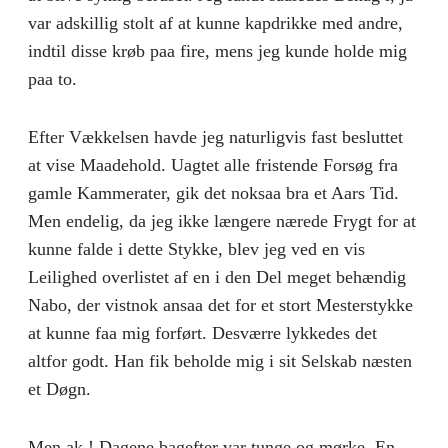
var adskillig stolt af at kunne kapdrikke med andre,
indtil disse krøb paa fire, mens jeg kunde holde mig
paa to.
Efter Vækkelsen havde jeg naturligvis fast besluttet
at vise Maadehold. Uagtet alle fristende Forsøg fra
gamle Kammerater, gik det noksaa bra et Aars Tid.
Men endelig, da jeg ikke længere nærede Frygt for at
kunne falde i dette Stykke, blev jeg ved en vis
Leilighed overlistet af en i den Del meget behændig
Nabo, der vistnok ansaa det for et stort Mesterstykke
at kunne faa mig forført. Desværre lykkedes det
altfor godt. Han fik beholde mig i sit Selskab næsten
et Døgn.
Men ak ! Dagene bagefter var tunge og mørke. En