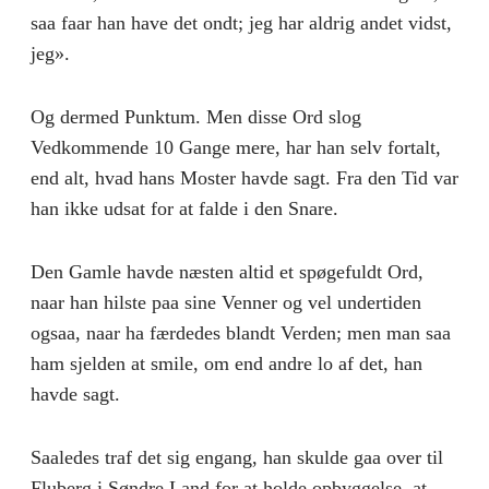
saa faar han have det ondt; jeg har aldrig andet vidst,
jeg».
Og dermed Punktum. Men disse Ord slog
Vedkommende 10 Gange mere, har han selv fortalt,
end alt, hvad hans Moster havde sagt. Fra den Tid var
han ikke udsat for at falde i den Snare.
Den Gamle havde næsten altid et spøgefuldt Ord,
naar han hilste paa sine Venner og vel undertiden
ogsaa, naar ha færdedes blandt Verden; men man saa
ham sjelden at smile, om end andre lo af det, han
havde sagt.
Saaledes traf det sig engang, han skulde gaa over til
Fluberg i Søndre Land for at holde opbyggelse, at