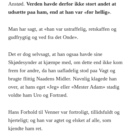
Anstød.
Verden havde derfor ikke stort andet at
udsætte paa ham, end at han var «for hellig»
.
Man har sagt, at «han var ustraffelig, retskaffen og
gudfrygtig og ved fra det Onde».
Det er dog selvsagt, at han ogsaa havde sine
Skjødesynder at kjæmpe med, om dette end ikke kom
frem for andre, da han uafladelig stod paa Vagt og
brugte flittig Naadens Midler. Navnlig klagede han
over, at hans eget «Jeg» eller «Mester Adam» stadig
voldte ham Uro og Fortræd.
Hans Forhold til Venner var fortroligt, tillidsfuldt og
hjerteligt; og han var agtet og elsket af alle, som
kjendte ham ret.