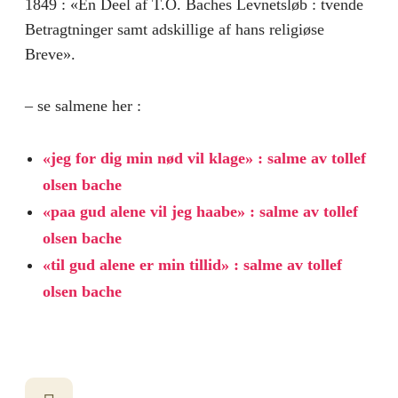
1849 : «En Deel af T.O. Baches Levnetsløb : tvende
Betragtninger samt adskillige af hans religiøse
Breve».
– se salmene her :
«jeg for dig min nød vil klage» : salme av tollef
olsen bache
«paa gud alene vil jeg haabe» : salme av tollef
olsen bache
«til gud alene er min tillid» : salme av tollef
olsen bache