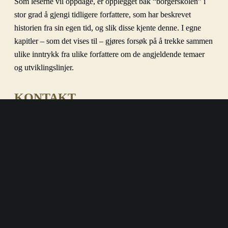
Som leserne vil oppdage, er opplegget bak “borgerskolen” i
stor grad å gjengi tidligere forfattere, som har beskrevet
historien fra sin egen tid, og slik disse kjente denne. I egne
kapitler – som det vises til – gjøres forsøk på å trekke sammen
ulike inntrykk fra ulike forfattere om de angjeldende temaer
og utviklingslinjer.
KONTAKT
Dersom du som leser har tilgang til stoff/materiale som kunne
egne seg i en sammenheng som denne, er vi svært interessert i
å høre fra deg.
Skriv da til
post@borgerskolen.no
.